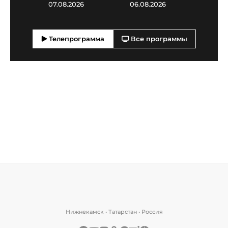
07.08.2026
06.08.2026
05.0
Телепрограмма
Все программы
Нижнекамск • Татарстан • Россия