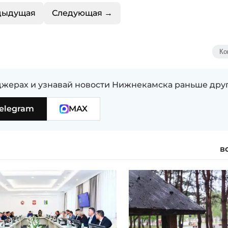
дыдущая
Следующая →
Ко
жерах и узнавай новости Нижнекамска раньше дру
elegram
MAX
в