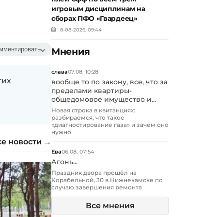
игровым дисциплинам на
сборах ПФО «Гвардеец»
8-08-2026, 09:44
мментировать
Мнения
слава
07.08, 10:28
гих
вообще то по закону, все, что за
пределами квартиры-
общедомовое имущество и...
Новая строка в квитанциях:
разбираемся, что такое
«диагностирование газа» и зачем оно
нужно
се новости →
Ева
06.08, 07:54
Агонь...
Праздник двора прошёл на
Корабельной, 30 в Нижнекамске по
случаю завершения ремонта
Все мнения