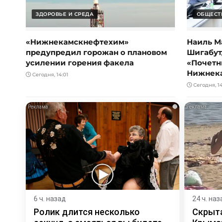
ЗДОРОВЬЕ И СРЕДА
ОБЩЕСТ
«Нижнекамскнефтехим»
Наиль М
предупредил горожан о плановом
Шигабут
усилении горения факела
«Почетн
Нижнек
Сегодня, 14:01
Сегодня, 1
i
6 ч. назад
24 ч. наз
Ролик длится несколько
Скрыта