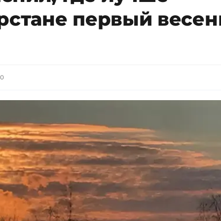
арстане первый весе
00