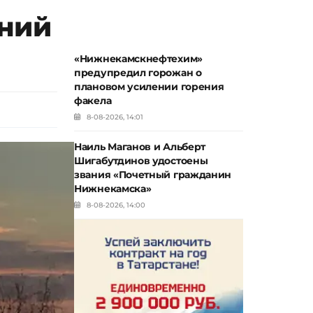
нний
«Нижнекамскнефтехим»
предупредил горожан о
плановом усилении горения
факела
8-08-2026, 14:01
Наиль Маганов и Альберт
Шигабутдинов удостоены
звания «Почетный гражданин
Нижнекамска»
8-08-2026, 14:00