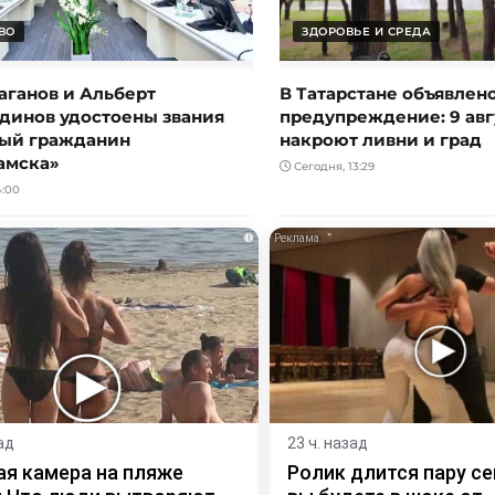
ВО
ЗДОРОВЬЕ И СРЕДА
аганов и Альберт
В Татарстане объявлен
динов удостоены звания
предупреждение: 9 авг
ый гражданин
накроют ливни и град
амска»
Сегодня, 13:29
4:00
i
ад
23 ч. назад
я камера на пляже
Ролик длится пару се