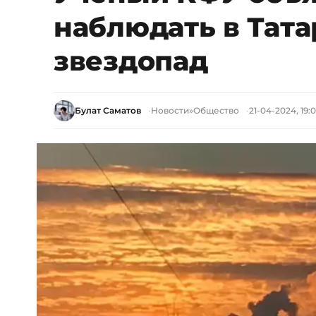
наблюдать в Тат
звездопад
Булат Саматов
Новости
»
Общество
21-04-2024, 19: