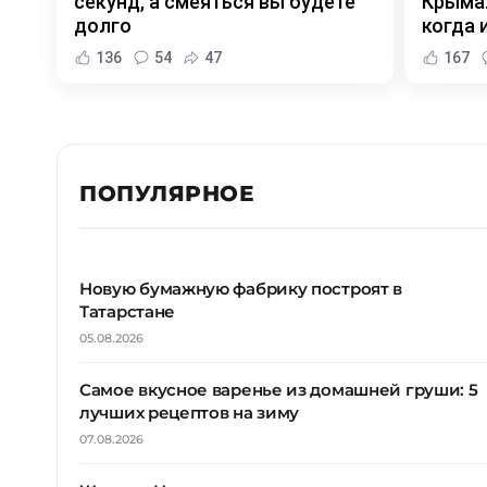
секунд, а смеяться вы будете
Крыма:
долго
когда и
136
54
47
167
ПОПУЛЯРНОЕ
Новую бумажную фабрику построят в
Татарстане
05.08.2026
Самое вкусное варенье из домашней груши: 5
лучших рецептов на зиму
07.08.2026