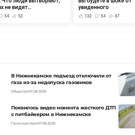
 Что люди вытворяют,
вы будете в шоке от
х не видят...
увиденного
54
52
132
54
47
В Нижнекамске подъезд отключили от
газа из-за недопуска газовиков
Общество
07.08.2026
Появилось видео момента жесткого ДТП
с питбайкером в Нижнекамске
Происшествия
07.08.2026