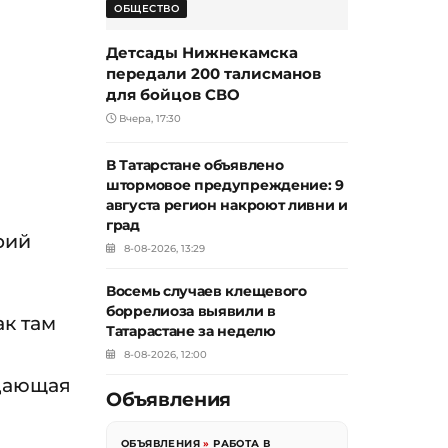
ОБЩЕСТВО
Детсады Нижнекамска
передали 200 талисманов
для бойцов СВО
Вчера, 17:30
В Татарстане объявлено
штормовое предупреждение: 9
августа регион накроют ливни и
град
рий
8-08-2026, 13:29
Восемь случаев клещевого
боррелиоза выявили в
ак там
Татарастане за неделю
8-08-2026, 12:00
адающая
Объявления
ОБЪЯВЛЕНИЯ
»
РАБОТА В