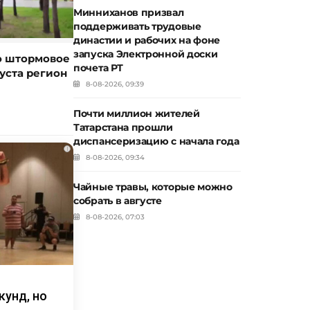
Минниханов призвал
поддерживать трудовые
династии и рабочих на фоне
запуска Электронной доски
о штормовое
почета РТ
уста регион
8-08-2026, 09:39
Почти миллион жителей
Татарстана прошли
диспансеризацию с начала года
i
8-08-2026, 09:34
Чайные травы, которые можно
собрать в августе
8-08-2026, 07:03
кунд, но