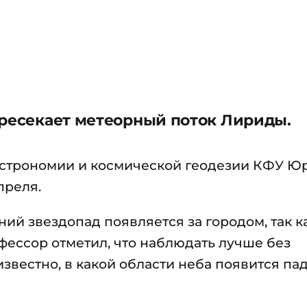
ересекает метеорный поток Лириды.
астрономии и космической геодезии КФУ Ю
преля.
ий звездопад появляется за городом, так к
фессор отметил, что наблюдать лучше без
известно, в какой области неба появится п