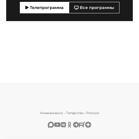
Телепрограмма
Все программы
Нижнекамск • Татарстан • Россия