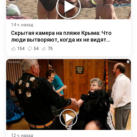
14 ч. назад
Скрытая камера на пляже Крыма: Что
люди вытворяют, когда их не видят...
154
54
75
i
12 ч. назад