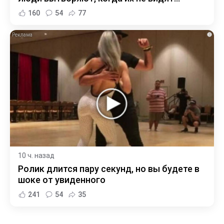
160
54
77
i
10 ч. назад
Ролик длится пару секунд, но вы будете в
шоке от увиденного
241
54
35