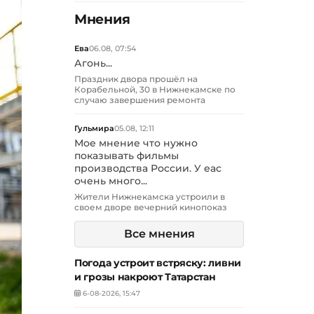
Мнения
Ева
06.08, 07:54
Агонь...
Праздник двора прошёл на
Корабельной, 30 в Нижнекамске по
случаю завершения ремонта
Гульмира
05.08, 12:11
Мое мнение что нужно
показывать фильмы
производства России. У еас
очень много...
Жители Нижнекамска устроили в
своем дворе вечерний кинопоказ
Все мнения
Погода устроит встряску: ливни
и грозы накроют Татарстан
6-08-2026, 15:47