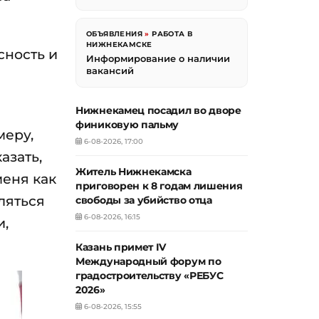
ОБЪЯВЛЕНИЯ
»
РАБОТА В
НИЖНЕКАМСКЕ
сность и
Информирование о наличии
вакансий
Нижнекамец посадил во дворе
финиковую пальму
меру,
6-08-2026, 17:00
азать,
Житель Нижнекамска
меня как
приговорен к 8 годам лишения
ляться
свободы за убийство отца
6-08-2026, 16:15
и,
Казань примет IV
Международный форум по
градостроительству «РЕБУС
2026»
6-08-2026, 15:55