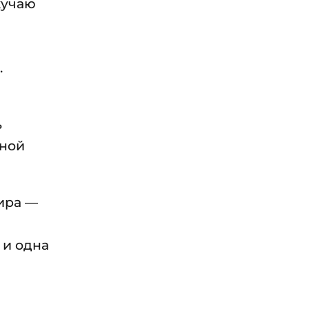
кучаю
.
ь
нной
ира —
 и одна