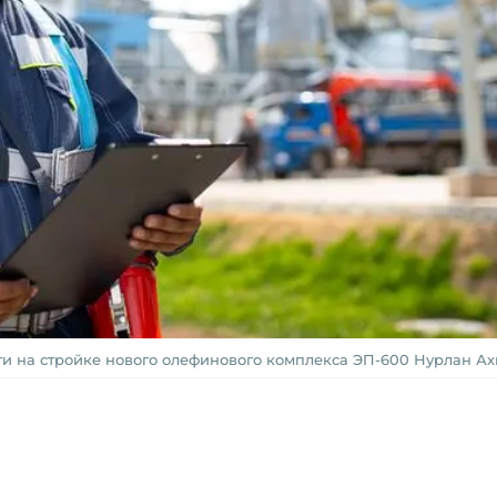
ти на стройке нового олефинового комплекса ЭП-600 Нурлан А