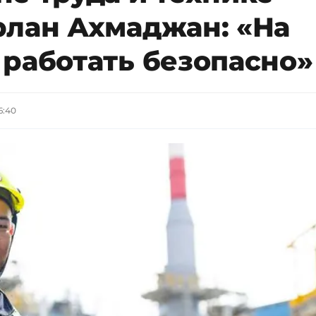
рлан Ахмаджан: «На
 работать безопасно»
6:40