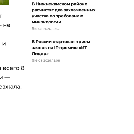
В Нижнекамском районе
расчистят два захламленных
т
участка по требованию
минэкологии
— не
6-08-2026, 15:32
В России стартовал прием
 и
заявок на IT-премию «ИТ
Лидер»
6-08-2026, 15:08
 всего 8
ии —
езжала.