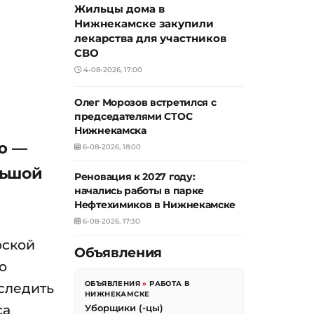
Жильцы дома в
Нижнекамске закупили
лекарства для участников
СВО
4-08-2026, 17:00
Олег Морозов встретился с
председателями СТОС
Нижнекамска
ю —
6-08-2026, 18:00
льшой
Реновация к 2027 году:
начались работы в парке
Нефтехимиков в Нижнекамске
6-08-2026, 17:30
рской
Объявления
о
ОБЪЯВЛЕНИЯ
»
РАБОТА В
следить
НИЖНЕКАМСКЕ
са
Уборщики (-цы)