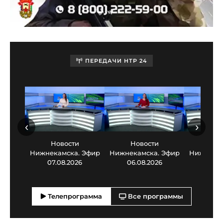
ПЕРЕДАЧИ НТР 24
‹
›
Новости
Новости
Нов
Нижнекамска. Эфир
Нижнекамска. Эфир
Нижнекам
07.08.2026
06.08.2026
05.0
Телепрограмма
Все программы