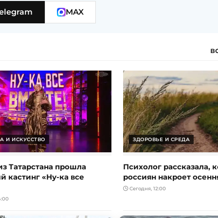
elegram
MAX
в
А И ИСКУССТВО
ЗДОРОВЬЕ И СРЕДА
из Татарстана прошла
Психолог рассказала, к
й кастинг «Ну-ка все
россиян накроет осенн
Сегодня, 12:00
4:00