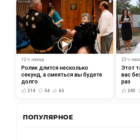
i
12 ч. назад
23 ч. наз
Ролик длится несколько
Этот т
секунд, а смеяться вы будете
вас бе
долго
раз
214
54
63
240
ПОПУЛЯРНОЕ