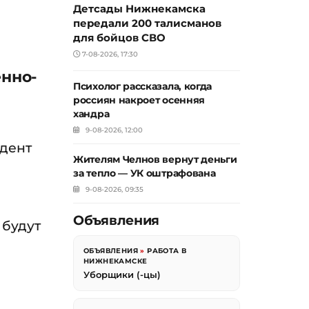
Детсады Нижнекамска
передали 200 талисманов
для бойцов СВО
7-08-2026, 17:30
енно-
Психолог рассказала, когда
россиян накроет осенняя
хандра
9-08-2026, 12:00
идент
Жителям Челнов вернут деньги
за тепло — УК оштрафована
9-08-2026, 09:35
Объявления
 будут
ОБЪЯВЛЕНИЯ
»
РАБОТА В
НИЖНЕКАМСКЕ
Уборщики (-цы)