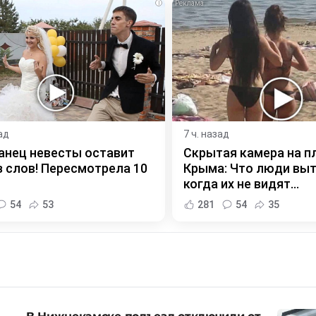
i
ад
7 ч. назад
анец невесты оставит
Скрытая камера на п
з слов! Пересмотрела 10
Крыма: Что люди вы
когда их не видят...
54
53
281
54
35