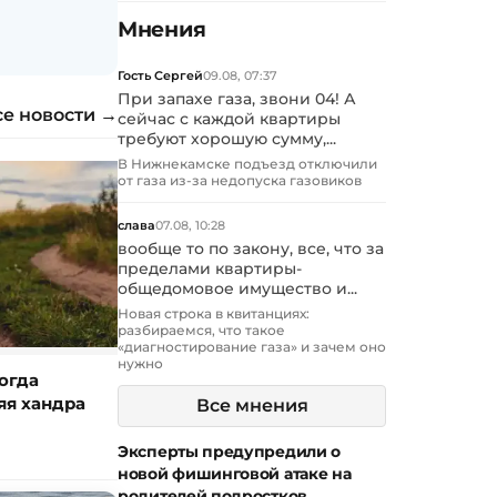
Мнения
Гость Сергей
09.08, 07:37
При запахе газа, звони 04! А
се новости →
сейчас с каждой квартиры
требуют хорошую сумму,...
В Нижнекамске подъезд отключили
от газа из-за недопуска газовиков
слава
07.08, 10:28
вообще то по закону, все, что за
пределами квартиры-
общедомовое имущество и...
Новая строка в квитанциях:
разбираемся, что такое
«диагностирование газа» и зачем оно
нужно
огда
яя хандра
Все мнения
Эксперты предупредили о
новой фишинговой атаке на
родителей подростков