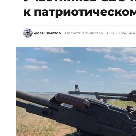
к патриотическо
Булат Саматов
Новости
»
Общество
6-08-2024, 14:4