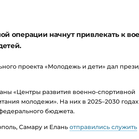
ой операции начнут привлекать к во
детей.
ьного проекта «Молодежь и дети» дал през
зданы «Центры развития военно-спортивной
тания молодежи». На них в 2025–2030 годах
 федерального бюджета.
ополь, Самару и Елань
отправились служить