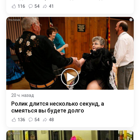
116
54
41
i
20 ч. назад
Ролик длится несколько секунд, а
смеяться вы будете долго
136
54
48
i