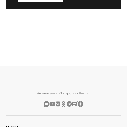
Нижнекамск • Татарстан • Россия
О НАС