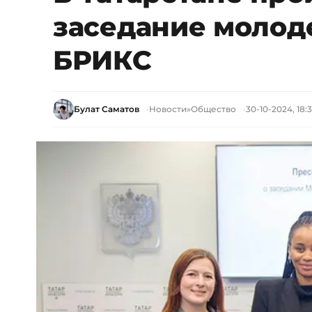
заседание молод
БРИКС
Булат Саматов
Новости
»
Общество
30-10-2024, 18: