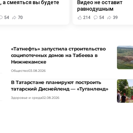
, а смеяться вы будете
Видео не оставит
равнодушным
54
70
214
54
39
«Татнефть» запустила строительство
соципотечных домов на Табеева в
Нижнекамске
Общество
03.08.2026
В Татарстане планируют построить
татарский Диснейленд — «Туганленд»
Здоровье и среда
02.08.2026