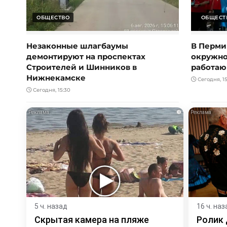
ОБЩЕСТВО
ОБЩЕСТ
Незаконные шлагбаумы
В Перми
демонтируют на проспектах
окружно
Строителей и Шинников в
работаю
Нижнекамске
Сегодня, 15
Сегодня, 15:30
i
5 ч. назад
16 ч. наз
Скрытая камера на пляже
Ролик 