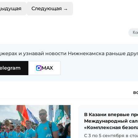
дыдущая
Следующая →
Ко
жерах и узнавай новости Нижнекамска раньше дру
elegram
MAX
в
В Казани впервые п
Международный сал
«Комплексная безоп
С 3 по 5 сентября в ст