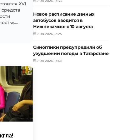
7-08-2026, 13:44
стоится XVI
 средств
Новое расписание дачных
ости
автобусов вводится в
сть»....
Нижнекамске с 10 августа
7-08-2026, 13:25
Синоптики предупредили об
ухудшении погоды в Татарстане
7-08-2026, 13:08
i
жгла!