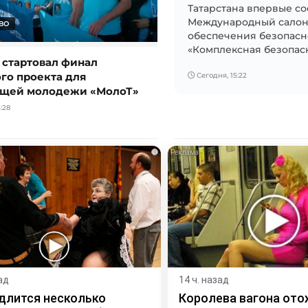
Татарстана впервые со
Международный салон
ВО
обеспечения безопасн
«Комплексная безопасно
 стартовал финал
го проекта для
Сегодня, 15:22
щей молодежи «МолоТ»
:28
i
ад
14 ч. назад
длится несколько
Королева вагона ото