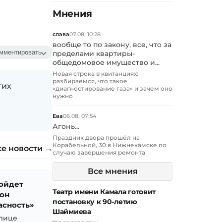
Мнения
слава
07.08, 10:28
вообще то по закону, все, что за
мментировать
пределами квартиры-
общедомовое имущество и...
Новая строка в квитанциях:
разбираемся, что такое
гих
«диагностирование газа» и зачем оно
нужно
Ева
06.08, 07:54
Агонь...
Праздник двора прошёл на
Корабельной, 30 в Нижнекамске по
се новости →
случаю завершения ремонта
Все мнения
ройдет
Театр имени Камала готовит
он
постановку к 90-летию
асность»
Шаймиева
олице