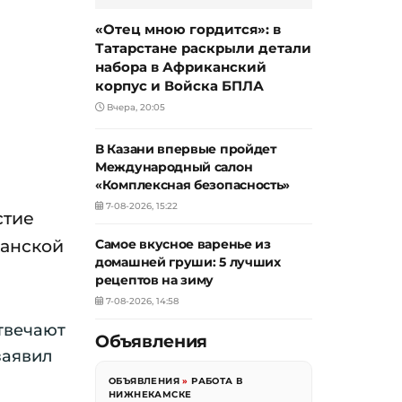
«Отец мною гордится»: в
Татарстане раскрыли детали
набора в Африканский
корпус и Войска БПЛА
Вчера, 20:05
В Казани впервые пройдет
Международный салон
«Комплексная безопасность»
7-08-2026, 15:22
стие
канской
Самое вкусное варенье из
домашней груши: 5 лучших
рецептов на зиму
7-08-2026, 14:58
твечают
Объявления
заявил
ОБЪЯВЛЕНИЯ
»
РАБОТА В
НИЖНЕКАМСКЕ