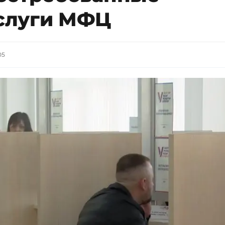
слуги МФЦ
05