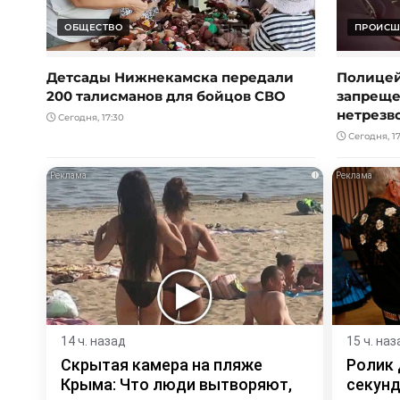
ОБЩЕСТВО
ПРОИСШ
Детсады Нижнекамска передали
Полицей
200 талисманов для бойцов СВО
запреще
нетрезв
Сегодня, 17:30
Сегодня, 17
i
14 ч. назад
15 ч. наз
Скрытая камера на пляже
Ролик 
Крыма: Что люди вытворяют,
секунд