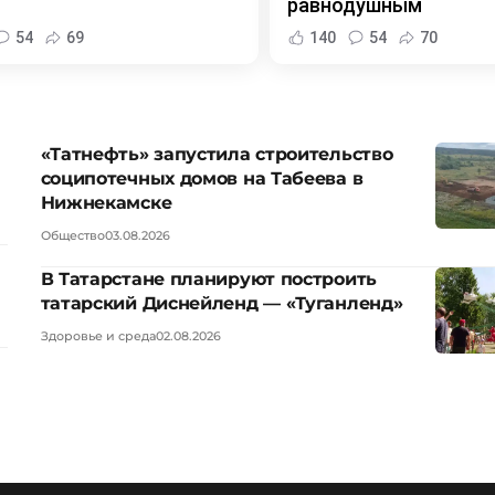
равнодушным
54
69
140
54
70
«Татнефть» запустила строительство
соципотечных домов на Табеева в
Нижнекамске
Общество
03.08.2026
В Татарстане планируют построить
татарский Диснейленд — «Туганленд»
Здоровье и среда
02.08.2026