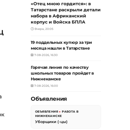
«Отец мною гордится»: в
Татарстане раскрыли детали
набора в Африканский
корпус и Войска БПЛА
Вчера, 20:05
Ц
19 поддельных купюр за три
месяца нашли в Татарстане
7-08-2026, 16:30
Горячая линия по качеству
школьных товаров пройдет в
Нижнекамске
7-08-2026, 16:00
а
Объявления
ОБЪЯВЛЕНИЯ
»
РАБОТА В
ок
НИЖНЕКАМСКЕ
Уборщики (-цы)