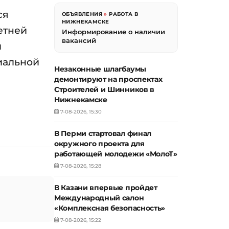
ся
ОБЪЯВЛЕНИЯ
»
РАБОТА В
НИЖНЕКАМСКЕ
етней
Информирование о наличии
вакансий
и
циальной
Незаконные шлагбаумы
н
демонтируют на проспектах
Строителей и Шинников в
Нижнекамске
7-08-2026, 15:30
В Перми стартовал финал
окружного проекта для
работающей молодежи «МолоТ»
7-08-2026, 15:28
В Казани впервые пройдет
Международный салон
«Комплексная безопасность»
7-08-2026, 15:22