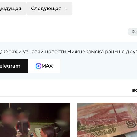
дыдущая
Следующая →
Ко
жерах и узнавай новости Нижнекамска раньше дру
elegram
MAX
в