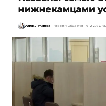
нижнекамцами у
Алина Латыпова
Новости
»
Общество
9-12-2024, 16: