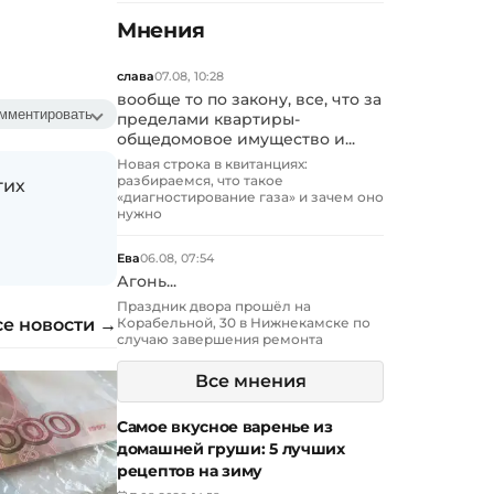
Мнения
слава
07.08, 10:28
вообще то по закону, все, что за
мментировать
пределами квартиры-
общедомовое имущество и...
Новая строка в квитанциях:
разбираемся, что такое
гих
«диагностирование газа» и зачем оно
нужно
Ева
06.08, 07:54
Агонь...
Праздник двора прошёл на
се новости →
Корабельной, 30 в Нижнекамске по
случаю завершения ремонта
Все мнения
Самое вкусное варенье из
домашней груши: 5 лучших
рецептов на зиму