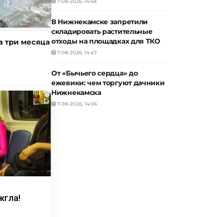
7-08-2026, 14:58
В Нижнекамске запретили
складировать растительные
отходы на площадках для ТКО
а три месяца
7-08-2026, 14:47
От «Бычьего сердца» до
ежевики: чем торгуют дачники
Нижнекамска
i
7-08-2026, 14:06
жгла!