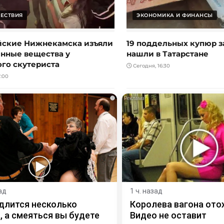
ЕСТВИЯ
ЭКОНОМИКА И ФИНАНСЫ
ские Нижнекамска изъяли
19 поддельных купюр з
нные вещества у
нашли в Татарстане
ого скутериста
Сегодня, 16:30
:00
i
ад
1 ч. назад
длится несколько
Королева вагона ото
, а смеяться вы будете
Видео не оставит