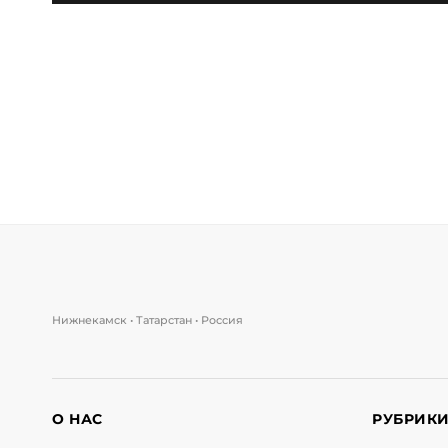
Нижнекамск • Татарстан • Россия
О НАС
РУБРИК