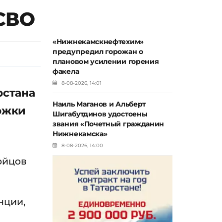
 СВО
«Нижнекамскнефтехим»
предупредил горожан о
плановом усилении горения
факела
8-08-2026, 14:01
рстана
Наиль Маганов и Альберт
ржки
Шигабутдинов удостоены
звания «Почетный гражданин
Нижнекамска»
8-08-2026, 14:00
ойцов
нции,