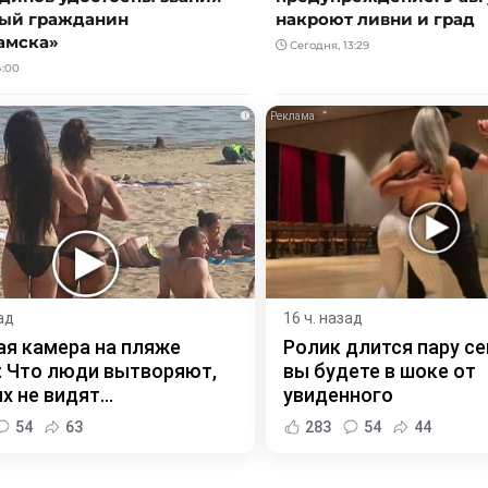
ый гражданин
накроют ливни и град
амска»
Сегодня, 13:29
4:00
i
ад
16 ч. назад
я камера на пляже
Ролик длится пару се
 Что люди вытворяют,
вы будете в шоке от
х не видят...
увиденного
54
63
283
54
44