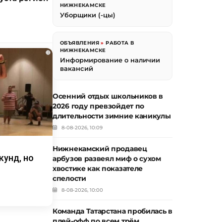
НИЖНЕКАМСКЕ
Уборщики (-цы)
ОБЪЯВЛЕНИЯ
»
РАБОТА В
НИЖНЕКАМСКЕ
i
Информирование о наличии
вакансий
Осенний отдых школьников в
2026 году превзойдет по
длительности зимние каникулы
8-08-2026, 10:09
Нижнекамский продавец
кунд, но
арбузов развеял миф о сухом
хвостике как показателе
спелости
8-08-2026, 10:00
Команда Татарстана пробилась в
плей-офф по всем трём