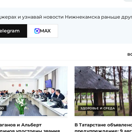
жерах и узнавай новости Нижнекамска раньше дру
elegram
MAX
в
ВО
ЗДОРОВЬЕ И СРЕДА
аганов и Альберт
В Татарстане объявлен
динов удостоены звания
предупреждение: 9 авг