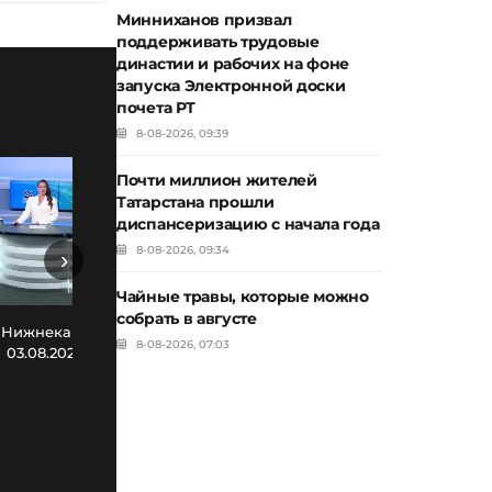
Минниханов призвал
поддерживать трудовые
династии и рабочих на фоне
запуска Электронной доски
почета РТ
8-08-2026, 09:39
Почти миллион жителей
Татарстана прошли
диспансеризацию с начала года
8-08-2026, 09:34
›
Чайные травы, которые можно
собрать в августе
Новости Нижнекамска. Эфир
Нов
 Нижнекамска. Эфир
8-08-2026, 07:03
30.07.2026
03.08.2026