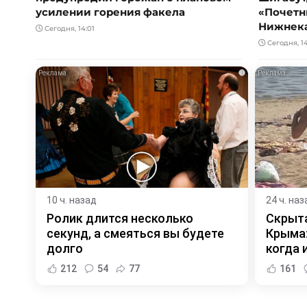
усилении горения факела
«Почетн
Нижнек
Сегодня, 14:01
Сегодня, 1
i
10 ч. назад
24 ч. наз
Ролик длится несколько
Скрыта
секунд, а смеяться вы будете
Крыма:
долго
когда и
212
54
77
161