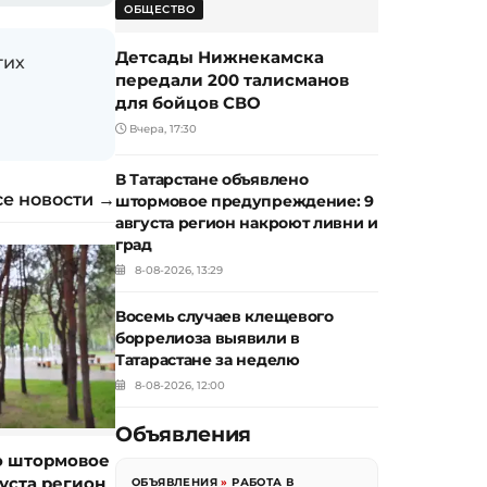
ОБЩЕСТВО
Детсады Нижнекамска
гих
передали 200 талисманов
для бойцов СВО
Вчера, 17:30
В Татарстане объявлено
се новости →
штормовое предупреждение: 9
августа регион накроют ливни и
град
8-08-2026, 13:29
Восемь случаев клещевого
боррелиоза выявили в
Татарастане за неделю
8-08-2026, 12:00
Объявления
о штормовое
уста регион
ОБЪЯВЛЕНИЯ
»
РАБОТА В