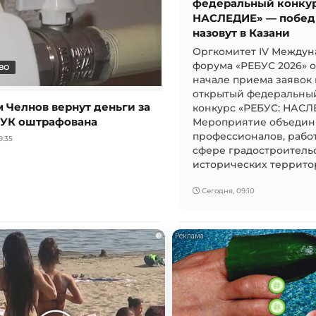
федеральный конкур
НАСЛЕДИЕ» — побед
назовут в Казани
Оргкомитет IV Междун
форума «РЕБУС 2026» 
ВО
начале приема заявок 
открытый федеральный
 Челнов вернут деньги за
конкурс «РЕБУС: НАСЛ
 УК оштрафована
Мероприятие объедин
профессионалов, рабо
9:35
сфере градостроитель
исторических территор
Сегодня, 09:10
i