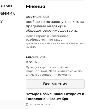
арный
Мнения
ании).
слава
07.08, 10:28
у.
вообще то по закону, все, что за
пределами квартиры-
общедомовое имущество и...
Новая строка в квитанциях:
разбираемся, что такое
«диагностирование газа» и зачем оно
нужно
Ева
06.08, 07:54
Агонь...
Праздник двора прошёл на
Корабельной, 30 в Нижнекамске по
случаю завершения ремонта
Все мнения
Четыре новые школы откроют в
Татарстане к 1 сентября
8-08-2026, 23:15