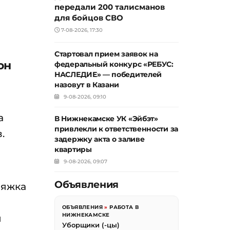
передали 200 талисманов
для бойцов СВО
7-08-2026, 17:30
Стартовал прием заявок на
он
федеральный конкурс «РЕБУС:
НАСЛЕДИЕ» — победителей
назовут в Казани
9-08-2026, 09:10
а
В Нижнекамске УК «Эйбэт»
привлекли к ответственности за
.
задержку акта о заливе
квартиры
9-08-2026, 09:07
Объявления
няжка
ОБЪЯВЛЕНИЯ
»
РАБОТА В
НИЖНЕКАМСКЕ
я
Уборщики (-цы)