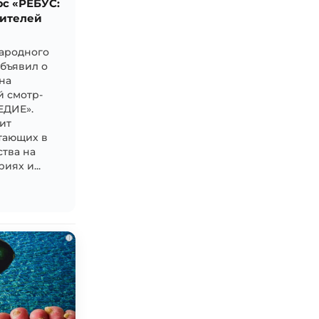
с «РЕБУС:
ителей
ародного
объявил о
на
 смотр-
ЕДИЕ».
ит
тающих в
ства на
иях и...
i