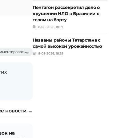
Пентагон рассекретил дело о
крушении НЛО в Бразилии с
телом на борту
8-08-2026, 18:57
Названы районы Татарстана с
самой высокой урожайностью
мментировать
8-08-2026, 18:25
гих
се новости →
вок на