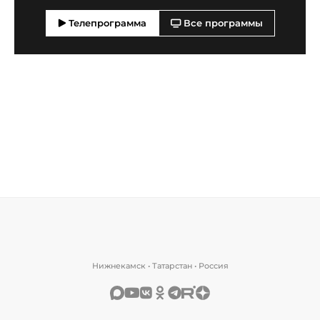
Телепрограмма
Все программы
Нижнекамск • Татарстан • Россия