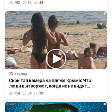
192
54
44
i
23 ч. назад
Скрытая камера на пляже Крыма: Что
люди вытворяют, когда их не видят...
114
54
39
i