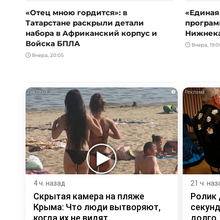
«Отец мною гордится»: в
«Единая
Татарстане раскрыли детали
програм
набора в Африканский корпус и
Нижнек
Войска БПЛА
Вчера, 19:0
Вчера, 20:05
i
4 ч. назад
21 ч. наз
Скрытая камера на пляже
Ролик 
Крыма: Что люди вытворяют,
секунд
когда их не видят...
долго