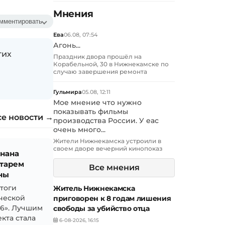
Мнения
мментировать
Ева
06.08, 07:54
Агонь...
гих
Праздник двора прошёл на
Корабельной, 30 в Нижнекамске по
случаю завершения ремонта
Гульмира
05.08, 12:11
Мое мнение что нужно
показывать фильмы
се новости →
производства России. У еас
очень много...
Жители Нижнекамска устроили в
своем дворе вечерний кинопоказ
знана
тарем
Все мнения
ны
итоги
Житель Нижнекамска
ческой
приговорен к 8 годам лишения
26». Лучшим
свободы за убийство отца
кта стала
6-08-2026, 16:15