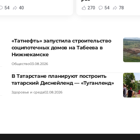
54
40
270
54
78
«Татнефть» запустила строительство
соципотечных домов на Табеева в
Нижнекамске
Общество
03.08.2026
В Татарстане планируют построить
татарский Диснейленд — «Туганленд»
Здоровье и среда
02.08.2026