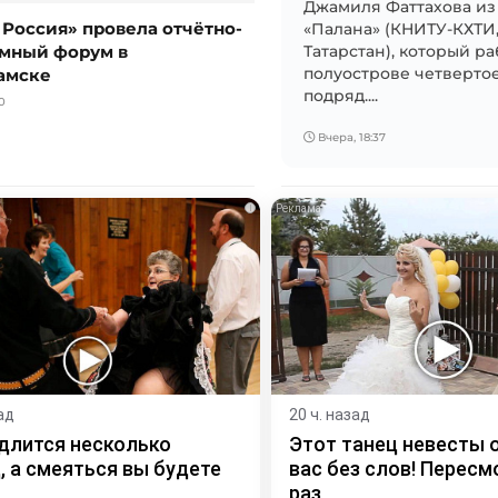
Джамиля Фаттахова из
 Россия» провела отчётно-
«Палана» (КНИТУ-КХТИ
мный форум в
Татарстан), который ра
амске
полуострове четвертое
подряд....
0
Вчера, 18:37
i
ад
20 ч. назад
длится несколько
Этот танец невесты 
, а смеяться вы будете
вас без слов! Пересм
раз