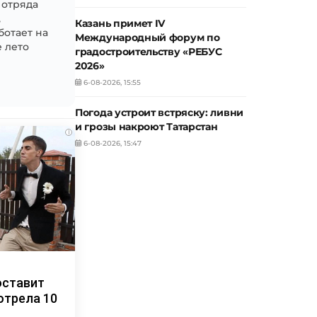
 отряда
,
Казань примет IV
ботает на
Международный форум по
 лето
градостроительству «РЕБУС
2026»
6-08-2026, 15:55
Погода устроит встряску: ливни
и грозы накроют Татарстан
i
6-08-2026, 15:47
оставит
отрела 10