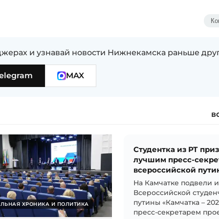
Ко
жерах и узнавай новости Нижнекамска раньше дру
elegram
MAX
в
Студентка из РТ при
лучшим пресс-секре
всероссийской пути
На Камчатке подвели 
Всероссийской студен
путины «Камчатка – 20
ЛЬНАЯ ХРОНИКА И ПОЛИТИКА
пресс-секретарем прое