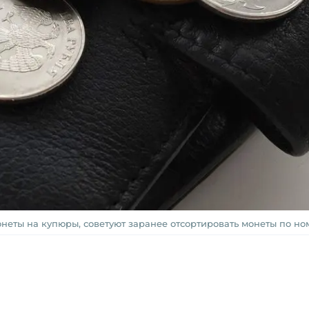
еты на купюры, советуют заранее отсортировать монеты по но