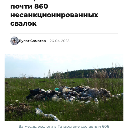
почти 860
несанкционированных
свалок
Булат Саматов
26-04-2025
За месяц экологи в Татарстане составили 606