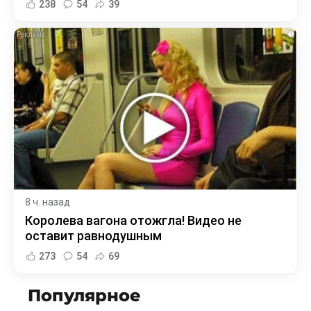
238
54
39
i
8 ч. назад
Королева вагона отожгла! Видео не
оставит равнодушным
273
54
69
Популярное