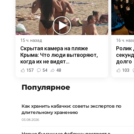
15 ч. назад
16 ч. наз
Скрытая камера на пляже
Ролик 
Крыма: Что люди вытворяют,
секунд
когда их не видят...
долго
157
54
48
103
Популярное
Как хранить кабачки: советы экспертов по
длительному хранению
03.08.2026
Новую бумажную фабрику построят в