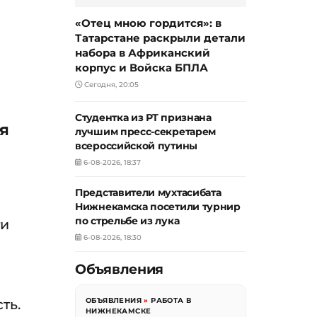
«Отец мною гордится»: в
Татарстане раскрыли детали
набора в Африканский
корпус и Войска БПЛА
Сегодня, 20:05
Студентка из РТ признана
я
лучшим пресс-секретарем
всероссийской путины
6-08-2026, 18:37
Представители мухтасибата
Нижнекамска посетили турнир
по стрельбе из лука
ти
6-08-2026, 18:30
Объявления
ть.
ОБЪЯВЛЕНИЯ
»
РАБОТА В
НИЖНЕКАМСКЕ