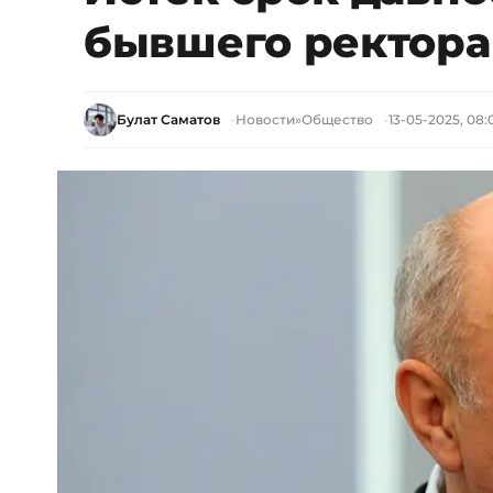
бывшего ректора
Булат Саматов
Новости
»
Общество
13-05-2025, 08: