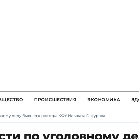
БЩЕСТВО
ПРОИСШЕСТВИЯ
ЭКОНОМИКА
ЗД
овному делу бывшего ректора КФУ Ильшата Гафурова
сти по уголовному д