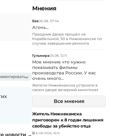
Мнения
Ева
06.08, 07:54
Агонь...
Праздник двора прошёл на
Корабельной, 30 в Нижнекамске по
случаю завершения ремонта
Гульмира
05.08, 12:11
Мое мнение что нужно
показывать фильмы
производства России. У еас
мментировать
очень много...
Жители Нижнекамска устроили в
своем дворе вечерний кинопоказ
гих
Все мнения
Житель Нижнекамска
приговорен к 8 годам лишения
свободы за убийство отца
6-08-2026, 16:15
се новости →