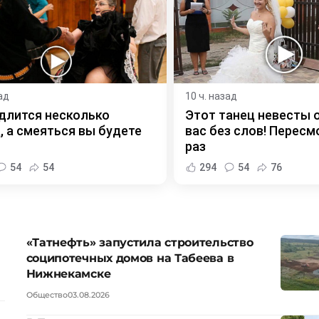
ад
10 ч. назад
длится несколько
Этот танец невесты 
, а смеяться вы будете
вас без слов! Пересм
раз
54
54
294
54
76
«Татнефть» запустила строительство
соципотечных домов на Табеева в
Нижнекамске
Общество
03.08.2026