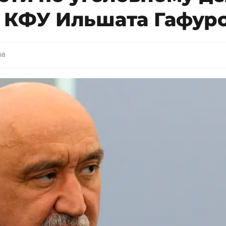
 КФУ Ильшата Гафур
08