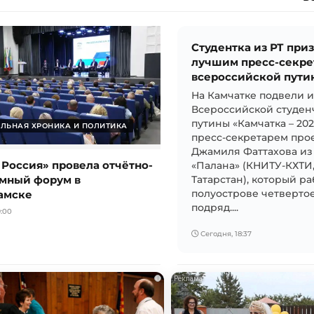
Студентка из РТ при
лучшим пресс-секре
всероссийской пути
На Камчатке подвели 
Всероссийской студен
путины «Камчатка – 20
ЛЬНАЯ ХРОНИКА И ПОЛИТИКА
пресс-секретарем прое
Джамиля Фаттахова из
 Россия» провела отчётно-
«Палана» (КНИТУ-КХТИ
мный форум в
Татарстан), который ра
амске
полуострове четвертое
подряд....
:00
Сегодня, 18:37
i