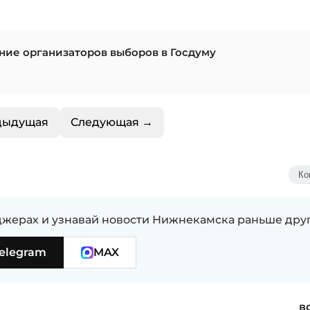
ение организаторов выборов в Госдуму
дыдущая
Следующая →
Ко
жерах и узнавай новости Нижнекамска раньше дру
elegram
MAX
в