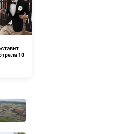
оставит
отрела 10