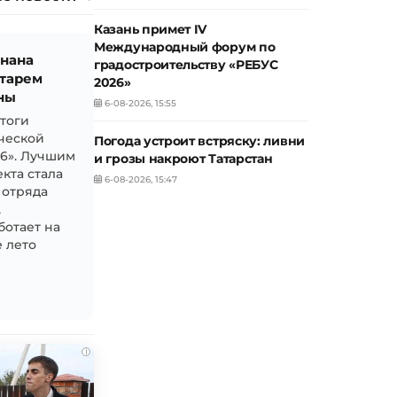
Казань примет IV
Международный форум по
знана
градостроительству «РЕБУС
тарем
2026»
ны
6-08-2026, 15:55
итоги
ческой
Погода устроит встряску: ливни
26». Лучшим
и грозы накроют Татарстан
кта стала
6-08-2026, 15:47
 отряда
,
ботает на
 лето
i