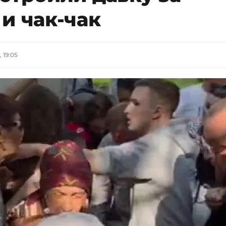
и чак-чак
 19:05