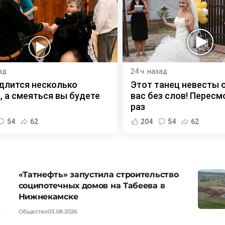
ад
24 ч. назад
длится несколько
Этот танец невесты 
, а смеяться вы будете
вас без слов! Пересм
раз
54
62
204
54
62
«Татнефть» запустила строительство
соципотечных домов на Табеева в
Нижнекамске
Общество
03.08.2026