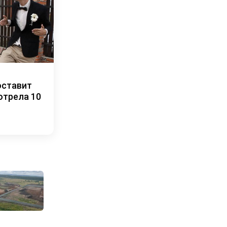
оставит
отрела 10