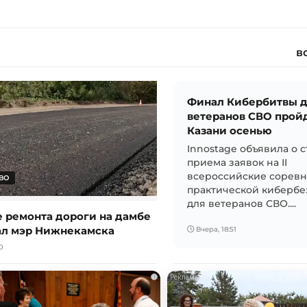
в
Финал Кибербитвы 
ветеранов СВО пройд
Казани осенью
Innostage объявила о с
приема заявок на II
всероссийские соревн
ВО
практической кибербе
для ветеранов СВО....
е ремонта дороги на дамбе
ал мэр Нижнекамска
Вчера, 18:51
0
i