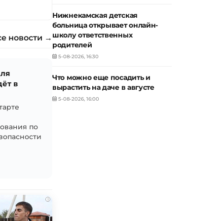
Нижнекамская детская
больница открывает онлайн-
школу ответственных
се новости →
родителей
5-08-2026, 16:30
для
Что можно еще посадить и
ёт в
вырастить на даче в августе
5-08-2026, 16:00
тарте
ования по
зопасности
i