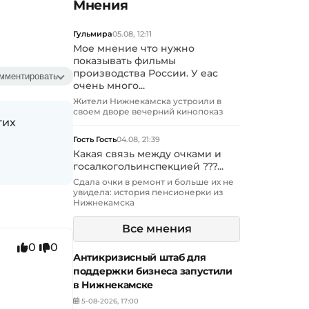
Мнения
Гульмира
05.08, 12:11
Мое мнение что нужно
показывать фильмы
производства России. У еас
мментировать
очень много...
Жители Нижнекамска устроили в
своем дворе вечерний кинопоказ
гих
Гость Гость
04.08, 21:39
Какая связь между очками и
госалкогольинспекцией ???...
Сдала очки в ремонт и больше их не
увидела: история пенсионерки из
Нижнекамска
Все мнения
0
0
Антикризисный штаб для
поддержки бизнеса запустили
в Нижнекамске
5-08-2026, 17:00