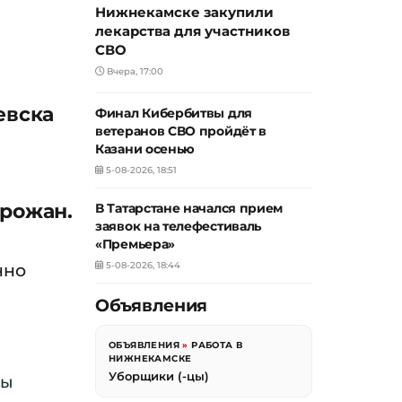
Нижнекамске закупили
лекарства для участников
СВО
Вчера, 17:00
евска
Финал Кибербитвы для
ветеранов СВО пройдёт в
Казани осенью
5-08-2026, 18:51
орожан.
В Татарстане начался прием
заявок на телефестиваль
«Премьера»
нно
5-08-2026, 18:44
Объявления
ОБЪЯВЛЕНИЯ
»
РАБОТА В
НИЖНЕКАМСКЕ
Уборщики (-цы)
ры