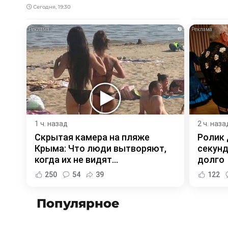
Сегодня, 19:30
i
1 ч. назад
2 ч. наза
Скрытая камера на пляже
Ролик 
Крыма: Что люди вытворяют,
секунд
когда их не видят...
долго
250
54
39
122
Популярное