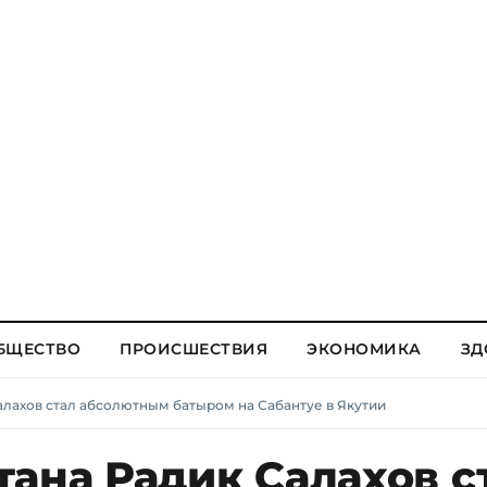
БЩЕСТВО
ПРОИСШЕСТВИЯ
ЭКОНОМИКА
ЗД
алахов стал абсолютным батыром на Сабантуе в Якутии
ана Радик Салахов с