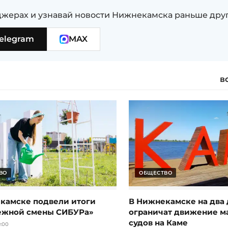
жерах и узнавай новости Нижнекамска раньше дру
elegram
MAX
в
ВО
ОБЩЕСТВО
камске подвели итоги
В Нижнекамске на два 
ежной смены СИБУРа»
ограничат движение 
судов на Каме
:00