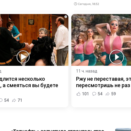
Сегодня, 18:32
i
д
11 ч. назад
длится несколько
Ржу не переставая, э
, а смеяться вы будете
пересмотришь не раз
101
54
59
54
71