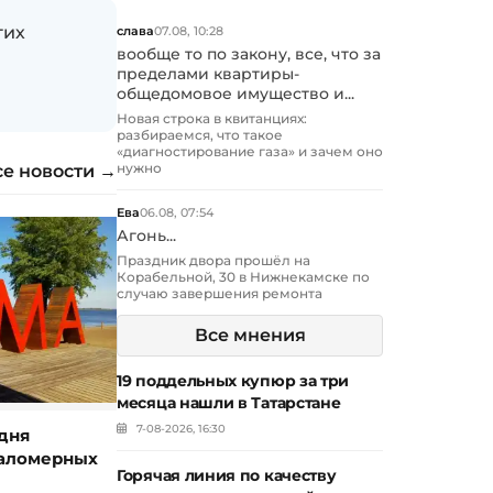
гих
слава
07.08, 10:28
вообще то по закону, все, что за
пределами квартиры-
общедомовое имущество и...
Новая строка в квитанциях:
разбираемся, что такое
«диагностирование газа» и зачем оно
нужно
се новости →
Ева
06.08, 07:54
Агонь...
Праздник двора прошёл на
Корабельной, 30 в Нижнекамске по
случаю завершения ремонта
Все мнения
19 поддельных купюр за три
месяца нашли в Татарстане
7-08-2026, 16:30
дня
маломерных
Горячая линия по качеству