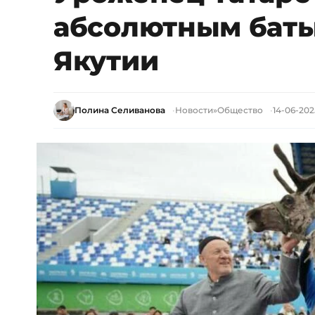
абсолютным баты
Якутии
Полина Селиванова
Новости
»
Общество
14-06-2025