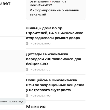
ОБЪЯВЛЕНИЯ
»
РАБОТА В
мает
НИЖНЕКАМСКЕ
Информирование о наличии
вакансий
Жильцы дома по пр.
Строителей, 64 в Нижнекамске
отпраздновали ремонт двора
7-08-2026, 18:00
Детсады Нижнекамска
передали 200 талисманов для
бойцов СВО
7-08-2026, 17:30
Полицейские Нижнекамска
изъяли запрещенные вещества
у нетрезвого скутериста
7-08-2026, 17:00
мментировать
Мнения