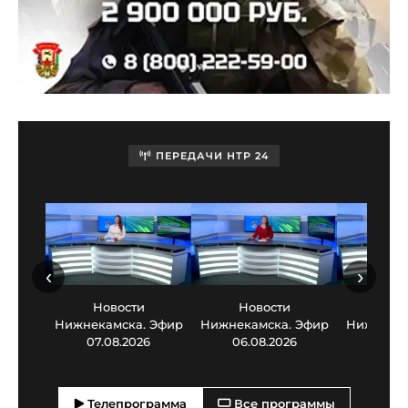
ПЕРЕДАЧИ НТР 24
‹
›
Новости
Новости
Нов
Нижнекамска. Эфир
Нижнекамска. Эфир
Нижнекам
07.08.2026
06.08.2026
05.0
Телепрограмма
Все программы