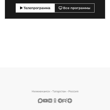
Телепрограмма
Все программы
Нижнекамск • Татарстан • Россия