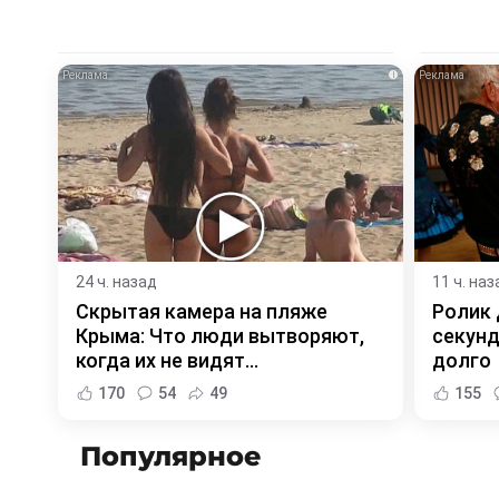
i
24 ч. назад
11 ч. наз
Скрытая камера на пляже
Ролик 
Крыма: Что люди вытворяют,
секунд
когда их не видят...
долго
170
54
49
155
Популярное