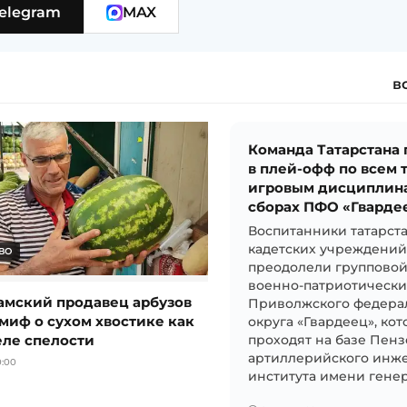
elegram
MAX
в
Команда Татарстана
в плей-офф по всем 
игровым дисциплин
сборах ПФО «Гварде
Воспитанники татарст
кадетских учреждени
ВО
преодолели групповой
военно-патриотически
мский продавец арбузов
Приволжского федера
миф о сухом хвостике как
округа «Гвардеец», ко
еле спелости
проходят на базе Пен
артиллерийского инж
0:00
института имени генера