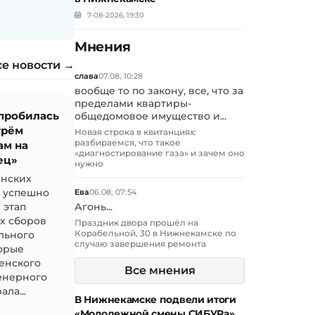
7-08-2026, 19:30
Мнения
се новости →
слава
07.08, 10:28
вообще то по закону, все, что за
пределами квартиры-
 пробилась
общедомовое имущество и...
трём
Новая строка в квитанциях:
разбираемся, что такое
ам на
«диагностирование газа» и зачем оно
ец»
нужно
анских
й успешно
Ева
06.08, 07:54
 этап
Агонь...
х сборов
Праздник двора прошёл на
Корабельной, 30 в Нижнекамске по
льного
случаю завершения ремонта
торые
зенского
Все мнения
енерного
ла...
В Нижнекамске подвели итоги
«Молодежной смены СИБУРа»