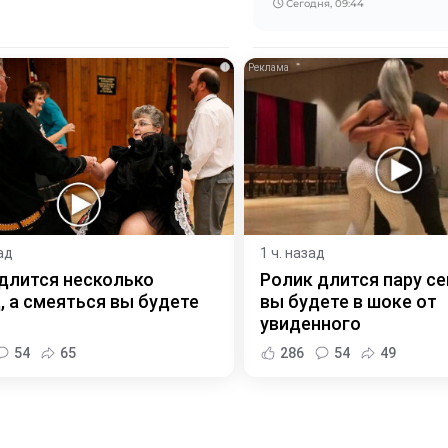
Сегодня, 09:44
i
ад
1 ч. назад
длится несколько
Ролик длится пару се
, а смеяться вы будете
вы будете в шоке от
увиденного
54
65
286
54
49