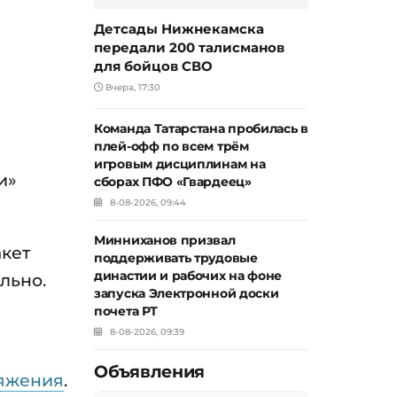
Детсады Нижнекамска
передали 200 талисманов
для бойцов СВО
Вчера, 17:30
Команда Татарстана пробилась в
плей-офф по всем трём
игровым дисциплинам на
и»
сборах ПФО «Гвардеец»
8-08-2026, 09:44
Минниханов призвал
акет
поддерживать трудовые
династии и рабочих на фоне
льно.
запуска Электронной доски
почета РТ
8-08-2026, 09:39
Объявления
тяжения
.