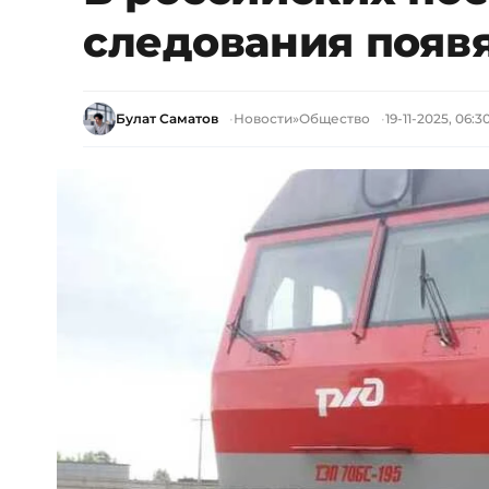
следования появя
Булат Саматов
Новости
»
Общество
19-11-2025, 06:3