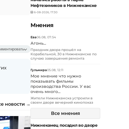
Нефтехимиков в Нижнекамске
6-08-2026, 17:30
Мнения
Ева
06.08, 07:54
Агонь...
мментировать
Праздник двора прошёл на
Корабельной, 30 в Нижнекамске по
случаю завершения ремонта
гих
Гульмира
05.08, 12:11
Мое мнение что нужно
показывать фильмы
производства России. У еас
очень много...
Жители Нижнекамска устроили в
своем дворе вечерний кинопоказ
се новости →
Все мнения
Нижнекамец посадил во дворе