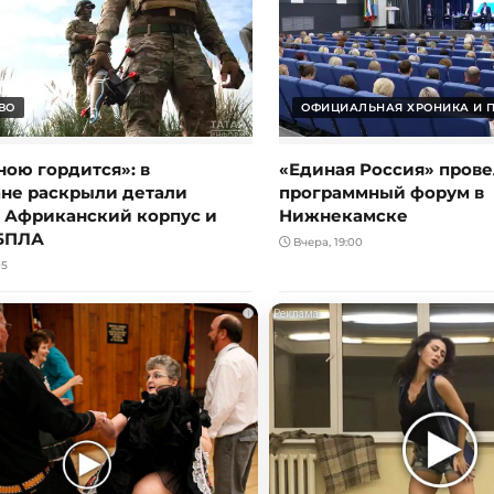
ВО
ОФИЦИАЛЬНАЯ ХРОНИКА И 
ною гордится»: в
«Единая Россия» прове
ане раскрыли детали
программный форум в
в Африканский корпус и
Нижнекамске
БПЛА
Вчера, 19:00
05
i