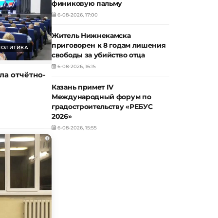
финиковую пальму
6-08-2026, 17:00
Житель Нижнекамска
приговорен к 8 годам лишения
ПОЛИТИКА
свободы за убийство отца
6-08-2026, 16:15
ла отчётно-
Казань примет IV
Международный форум по
градостроительству «РЕБУС
2026»
6-08-2026, 15:55
i