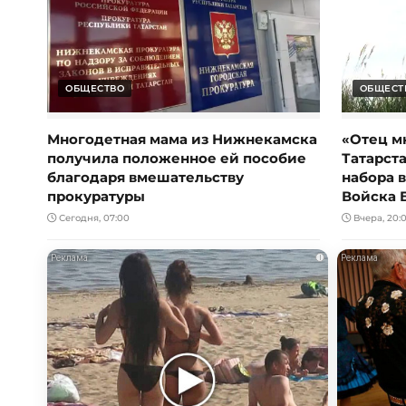
ОБЩЕСТВО
ОБЩЕСТ
Многодетная мама из Нижнекамска
«Отец м
получила положенное ей пособие
Татарст
благодаря вмешательству
набора 
прокуратуры
Войска 
Сегодня, 07:00
Вчера, 20:
i