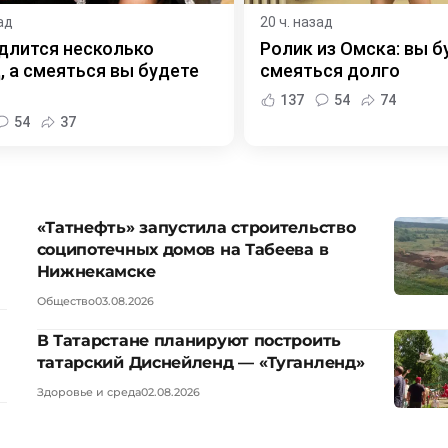
ад
20 ч. назад
длится несколько
Ролик из Омска: вы б
, а смеяться вы будете
смеяться долго
137
54
74
54
37
«Татнефть» запустила строительство
соципотечных домов на Табеева в
Нижнекамске
Общество
03.08.2026
В Татарстане планируют построить
татарский Диснейленд — «Туганленд»
Здоровье и среда
02.08.2026