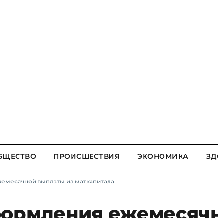
БЩЕСТВО
ПРОИСШЕСТВИЯ
ЭКОНОМИКА
ЗД
жемесячной выплаты из маткапитала
формления ежемесяч