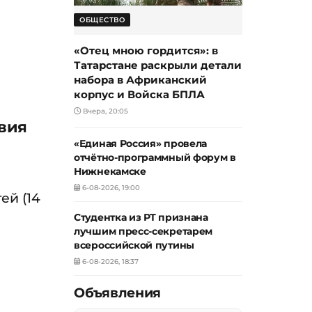
ОБЩЕСТВО
«Отец мною гордится»: в
Татарстане раскрыли детали
набора в Африканский
корпус и Войска БПЛА
Вчера, 20:05
овия
«Единая Россия» провела
отчётно-программный форум в
Нижнекамске
6-08-2026, 19:00
ей (14
Студентка из РТ признана
лучшим пресс-секретарем
всероссийской путины
6-08-2026, 18:37
Объявления