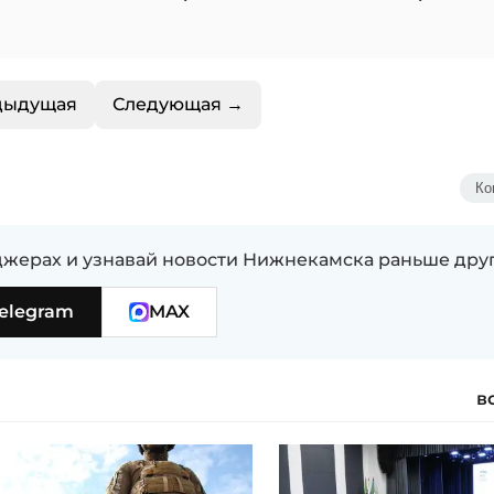
дыдущая
Следующая →
Ко
жерах и узнавай новости Нижнекамска раньше дру
elegram
MAX
в