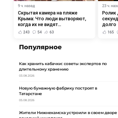
9 ч. назад
23 ч. наз
Скрытая камера на пляже
Ролик 
Крыма: Что люди вытворяют,
секунд
когда их не видят...
долго
243
54
63
165
Популярное
Как хранить кабачки: советы экспертов по
длительному хранению
03.08.2026
Новую бумажную фабрику построят в
Татарстане
05.08.2026
Жители Нижнекамска устроили в своем дворе