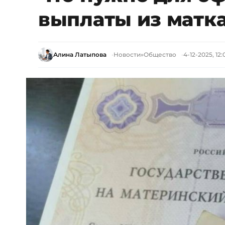
выплаты из матк
Алина Латыпова
Новости
»
Общество
4-12-2025, 12: