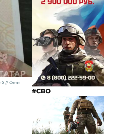
й // Фото:
#СВО