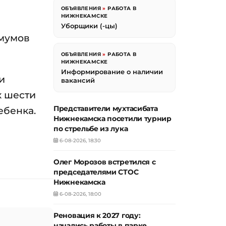
ОБЪЯВЛЕНИЯ
»
РАБОТА В
НИЖНЕКАМСКЕ
Уборщики (-цы)
мумов
ОБЪЯВЛЕНИЯ
»
РАБОТА В
НИЖНЕКАМСКЕ
Информирование о наличии
и
вакансий
х шести
Представители мухтасибата
ебенка.
Нижнекамска посетили турнир
по стрельбе из лука
6-08-2026, 18:30
Олег Морозов встретился с
председателями СТОС
Нижнекамска
6-08-2026, 18:00
Реновация к 2027 году:
начались работы в парке