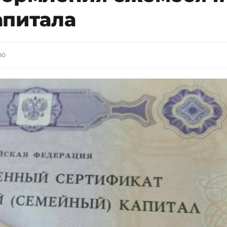
апитала
00