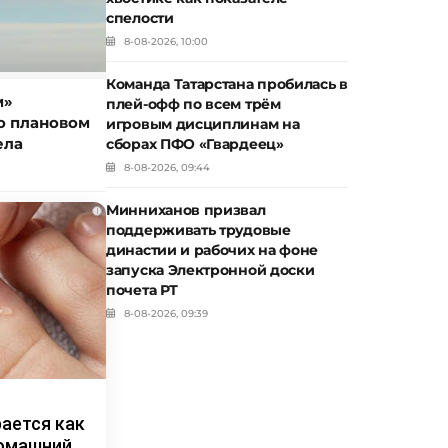
спелости
8-08-2026, 10:00
Команда Татарстана пробилась в
м»
плей-офф по всем трём
о плановом
игровым дисциплинам на
ела
сборах ПФО «Гвардеец»
8-08-2026, 09:44
Минниханов призвал
i
поддерживать трудовые
династии и рабочих на фоне
запуска Электронной доски
почета РТ
8-08-2026, 09:39
рается как
домашний