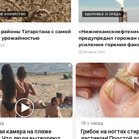
ОЕ ХОЗЯЙСТВО
ЗДОРОВЬЕ И СРЕДА
 районы Татарстана с самой
«Нижнекамскнефтехи
 урожайностью
предупредил горожан 
усилении горения фак
:25
Сегодня, 14:01
i
ад
18 ч. назад
я камера на пляже
Грибок на ногтях сти
 Что люди вытворяют,
ластиком! Простой 