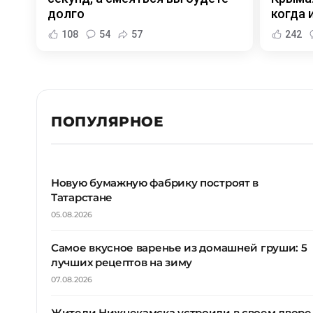
долго
когда и
108
54
57
242
ПОПУЛЯРНОЕ
Новую бумажную фабрику построят в
Татарстане
05.08.2026
Самое вкусное варенье из домашней груши: 5
лучших рецептов на зиму
07.08.2026
Жители Нижнекамска устроили в своем дворе