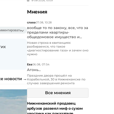
8-08-2026, 10:09
Мнения
слава
07.08, 10:28
вообще то по закону, все, что за
мментировать
пределами квартиры-
общедомовое имущество и...
Новая строка в квитанциях:
гих
разбираемся, что такое
«диагностирование газа» и зачем оно
нужно
Ева
06.08, 07:54
Агонь...
Праздник двора прошёл на
се новости →
Корабельной, 30 в Нижнекамске по
случаю завершения ремонта
Все мнения
Нижнекамский продавец
арбузов развеял миф о сухом
хвостике как показателе