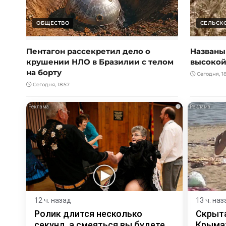
ОБЩЕСТВО
СЕЛЬСК
Пентагон рассекретил дело о
Названы
крушении НЛО в Бразилии с телом
высокой
на борту
Сегодня, 18
Сегодня, 18:57
i
12 ч. назад
13 ч. наз
Ролик длится несколько
Скрыта
секунд, а смеяться вы будете
Крыма: