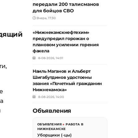
передали 200 талисманов
для бойцов СВО
Вчера, 17:30
«Нижнекамскнефтехим»
одящий
предупредил горожан о
плановом усилении горения
факела
8-08-2026, 14:01
и,
Наиль Маганов и Альберт
Шигабутдинов удостоены
звания «Почетный гражданин
Нижнекамска»
е
8-08-2026, 14:00
да
я
Объявления
ОБЪЯВЛЕНИЯ
»
РАБОТА В
НИЖНЕКАМСКЕ
Уборщики (-цы)