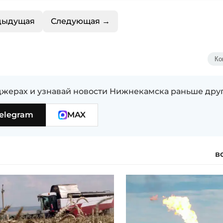
дыдущая
Следующая →
Ко
жерах и узнавай новости Нижнекамска раньше дру
elegram
MAX
в