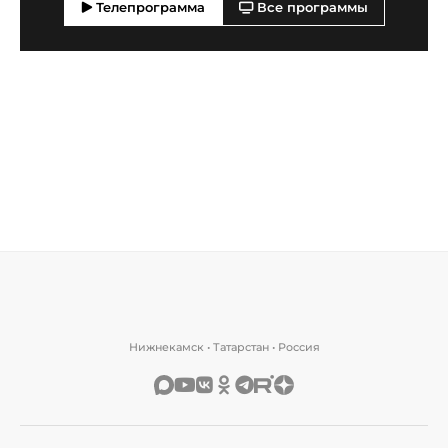
Телепрограмма
Все программы
Нижнекамск • Татарстан • Россия