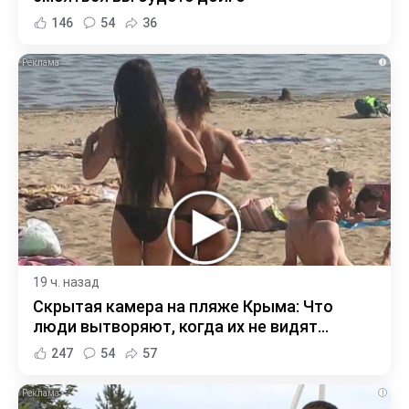
146
54
36
i
19 ч. назад
Скрытая камера на пляже Крыма: Что
люди вытворяют, когда их не видят...
247
54
57
i