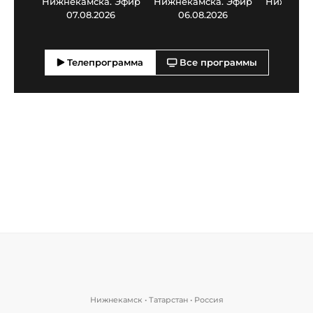
Нижнекамска. Эфир
Нижнекамска. Эфир
Нижнекам
07.08.2026
06.08.2026
05.0
Телепрограмма
Все программы
Нижнекамск • Татарстан • Россия