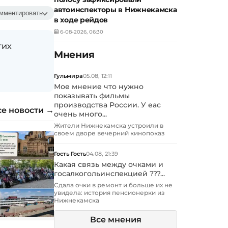
автоинспекторы в Нижнекамска
мментировать
в ходе рейдов
6-08-2026, 06:30
гих
Мнения
Гульмира
05.08, 12:11
Мое мнение что нужно
показывать фильмы
производства России. У еас
се новости →
очень много...
Жители Нижнекамска устроили в
своем дворе вечерний кинопоказ
Гость Гость
04.08, 21:39
Какая связь между очками и
госалкогольинспекцией ???...
Сдала очки в ремонт и больше их не
увидела: история пенсионерки из
Нижнекамска
Все мнения