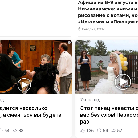
Афиша на 8–9 августа в
Нижнекамске: книжный
рисование с котами, к
«Ильхама» и «Поющая 
Сегодня, 09:12
i
ад
7 ч. назад
длится несколько
Этот танец невесты 
, а смеяться вы будете
вас без слов! Пересм
раз
54
38
136
54
57