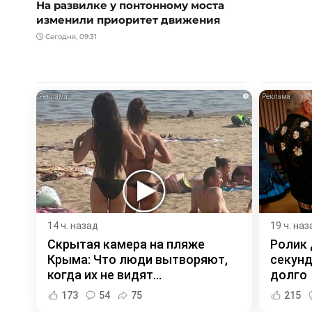
На развилке у понтонному моста
изменили приоритет движения
Сегодня, 09:31
i
14 ч. назад
19 ч. наз
Скрытая камера на пляже
Ролик 
Крыма: Что люди вытворяют,
секунд
когда их не видят...
долго
173
54
75
215