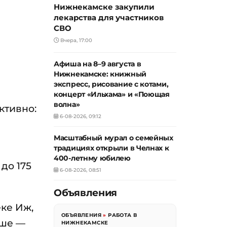
Нижнекамске закупили
лекарства для участников
СВО
Вчера, 17:00
Афиша на 8–9 августа в
Нижнекамске: книжный
экспресс, рисование с котами,
концерт «Ильхама» и «Поющая
волна»
ктивно:
6-08-2026, 09:12
Масштабный мурал о семейных
традициях открыли в Челнах к
400-летнму юбилею
до 175
6-08-2026, 08:51
Объявления
ке Иж,
ОБЪЯВЛЕНИЯ
»
РАБОТА В
ьше —
НИЖНЕКАМСКЕ