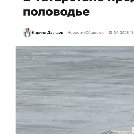
половодье
Кирилл Давкаев
Новости
»
Общество
12-04-2026, 13