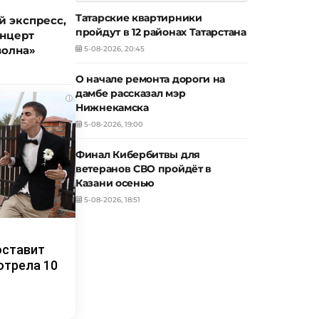
Татарские квартирники
 экспресс,
пройдут в 12 районах Татарстана
онцерт
волна»
5-08-2026, 20:45
О начале ремонта дороги на
дамбе рассказал мэр
i
Нижнекамска
5-08-2026, 19:00
Финал Кибербитвы для
ветеранов СВО пройдёт в
Казани осенью
5-08-2026, 18:51
оставит
отрела 10