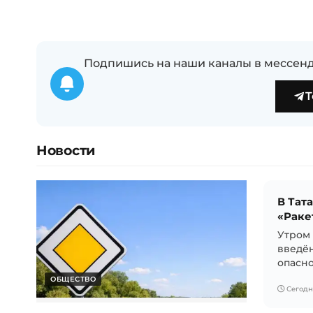
Подпишись на наши каналы в мессенд
T
Новости
В Тат
«Раке
Утром 
введё
опаснос
ОБЩЕСТВО
Сегодня