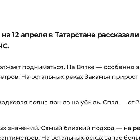
на 12 апреля в Татарстане рассказали
ЧС.
олжает подниматься. На Вятке — особенно а
метров. На остальных реках Закамья прирост
дковая волна пошла на убыль. Спад — от 2 
ых значений. Самый близкий подход — на ре
 сантиметров. На остальных реках запас бол