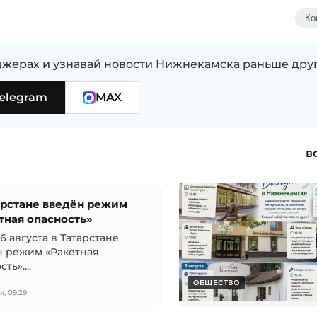
Ко
жерах и узнавай новости Нижнекамска раньше дру
elegram
MAX
в
арстане введён режим
тная опасность»
6 августа в Татарстане
н режим «Ракетная
ть»....
ОБЩЕСТВО
, 09:29