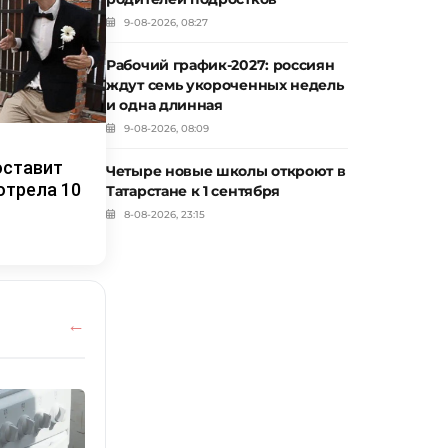
9-08-2026, 08:27
Рабочий график-2027: россиян
ждут семь укороченных недель
и одна длинная
9-08-2026, 08:09
оставит
Четыре новые школы откроют в
отрела 10
Татарстане к 1 сентября
8-08-2026, 23:15