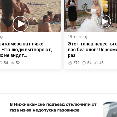
ад
19 ч. назад
я камера на пляже
Этот танец невесты 
 Что люди вытворяют,
вас без слов! Пересм
х не видят...
раз
54
52
272
54
45
В Нижнекамске подъезд отключили от
газа из-за недопуска газовиков