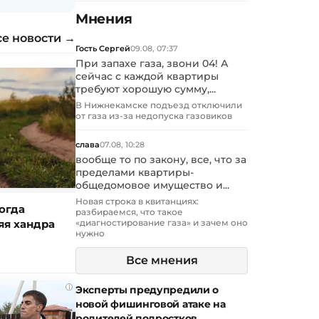
Мнения
се новости →
Гость Сергей
09.08, 07:37
При запахе газа, звони 04! А
сейчас с каждой квартиры
требуют хорошую сумму,...
В Нижнекамске подъезд отключили
от газа из-за недопуска газовиков
слава
07.08, 10:28
вообще то по закону, все, что за
пределами квартиры-
общедомовое имущество и...
Новая строка в квитанциях:
огда
разбираемся, что такое
яя хандра
«диагностирование газа» и зачем оно
нужно
Все мнения
i
Эксперты предупредили о
новой фишинговой атаке на
родителей подростков