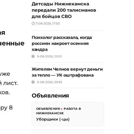
Детсады Нижнекамска
передали 200 талисманов
для бойцов СВО
7-08-2026, 17:30
ая
Психолог рассказала, когда
оченные
россиян накроет осенняя
хандра
9-08-2026, 12:00
Жителям Челнов вернут деньги
 уже
за тепло — УК оштрафована
 лист.
9-08-2026, 09:35
ков.
Объявления
ру 8
ОБЪЯВЛЕНИЯ
»
РАБОТА В
НИЖНЕКАМСКЕ
Уборщики (-цы)