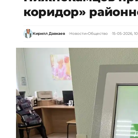
коридор» районн
Кирилл Давкаев
Новости
»
Общество
15-05-2026, 10