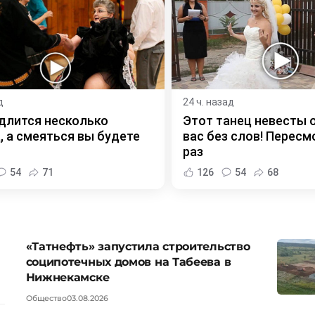
д
24 ч. назад
длится несколько
Этот танец невесты 
, а смеяться вы будете
вас без слов! Пересм
раз
54
71
126
54
68
«Татнефть» запустила строительство
соципотечных домов на Табеева в
Нижнекамске
Общество
03.08.2026