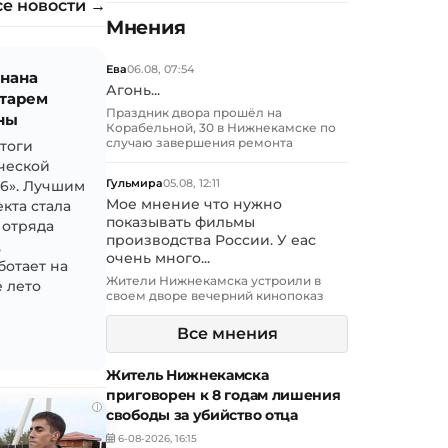
се новости →
Мнения
Ева
06.08, 07:54
знана
Агонь...
тарем
Праздник двора прошёл на
ны
Корабельной, 30 в Нижнекамске по
случаю завершения ремонта
итоги
ческой
Гульмира
05.08, 12:11
26». Лучшим
Мое мнение что нужно
кта стала
показывать фильмы
 отряда
производства России. У еас
,
очень много...
ботает на
Жители Нижнекамска устроили в
 лето
своем дворе вечерний кинопоказ
Все мнения
Житель Нижнекамска
приговорен к 8 годам лишения
i
свободы за убийство отца
6-08-2026, 16:15