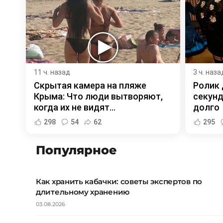
11 ч. назад
3 ч. наза
Скрытая камера на пляже
Ролик 
Крыма: Что люди вытворяют,
секунд
когда их не видят...
долго
298
54
62
295
Популярное
Как хранить кабачки: советы экспертов по
длительному хранению
03.08.2026