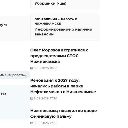
Уборщики (-цы)
ОБЪЯВЛЕНИЯ
»
РАБОТА В
шум
НИЖНЕКАМСКЕ
Информирование о наличии
вакансий
Олег Морозов встретился с
председателями СТОС
Нижнекамска
6-08-2026, 18:00
мментировать
Реновация к 2027 году:
начались работы в парке
Нефтехимиков в Нижнекамске
гих
6-08-2026, 17:30
Нижнекамец посадил во дворе
финиковую пальму
6-08-2026, 17:00