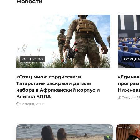
Новости
ОБЩЕСТВО
ОФИЦИА
«Отец мною гордится»: в
«Единая
Татарстане раскрыли детали
програм
набора в Африканский корпус и
Нижнек
Войска БПЛА
Сегодня, 19
Сегодня, 20:05
i