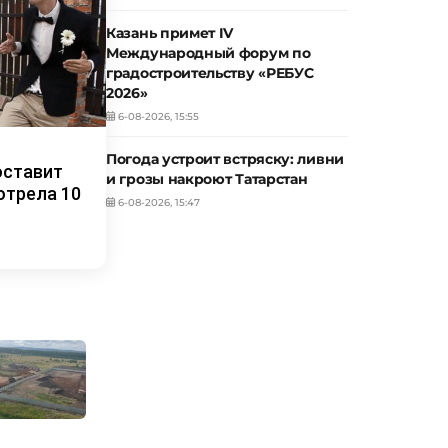
Казань примет IV
Международный форум по
градостроительству «РЕБУС
2026»
6-08-2026, 15:55
Погода устроит встряску: ливни
оставит
и грозы накроют Татарстан
отрела 10
6-08-2026, 15:47