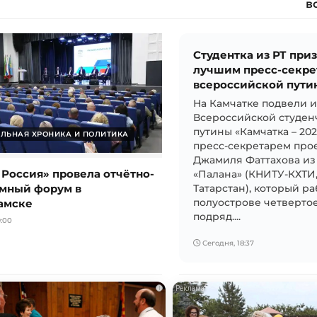
в
Студентка из РТ при
лучшим пресс-секре
всероссийской пути
На Камчатке подвели 
Всероссийской студен
путины «Камчатка – 20
ЛЬНАЯ ХРОНИКА И ПОЛИТИКА
пресс-секретарем прое
Джамиля Фаттахова из
 Россия» провела отчётно-
«Палана» (КНИТУ-КХТИ
мный форум в
Татарстан), который ра
амске
полуострове четвертое
подряд....
:00
Сегодня, 18:37
i