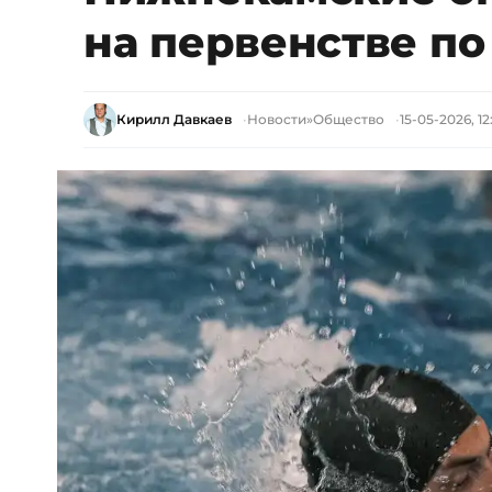
на первенстве п
Кирилл Давкаев
Новости
»
Общество
15-05-2026, 12