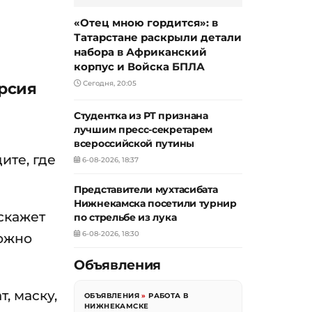
«Отец мною гордится»: в
Татарстане раскрыли детали
набора в Африканский
корпус и Войска БПЛА
урсия
Сегодня, 20:05
Студентка из РТ признана
лучшим пресс-секретарем
всероссийской путины
ите, где
6-08-2026, 18:37
Представители мухтасибата
Нижнекамска посетили турнир
скажет
по стрельбе из лука
6-08-2026, 18:30
Можно
Объявления
, маску,
ОБЪЯВЛЕНИЯ
»
РАБОТА В
НИЖНЕКАМСКЕ