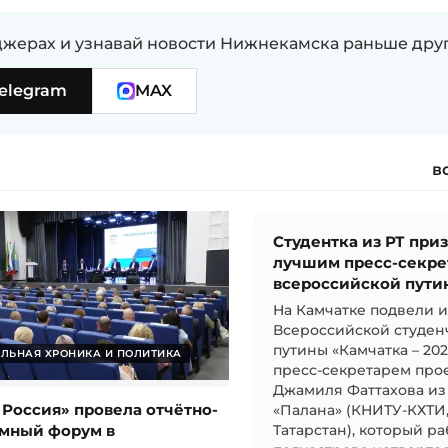
жерах и узнавай новости Нижнекамска раньше дру
elegram
MAX
в
Студентка из РТ при
лучшим пресс-секре
всероссийской пути
На Камчатке подвели 
Всероссийской студен
путины «Камчатка – 20
ЛЬНАЯ ХРОНИКА И ПОЛИТИКА
пресс-секретарем прое
Джамиля Фаттахова из
 Россия» провела отчётно-
«Палана» (КНИТУ-КХТИ
мный форум в
Татарстан), который ра