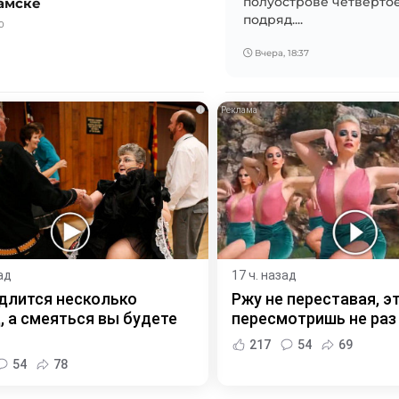
амске
полуострове четвертое
подряд....
0
Вчера, 18:37
i
ад
17 ч. назад
длится несколько
Ржу не переставая, э
, а смеяться вы будете
пересмотришь не раз
217
54
69
54
78