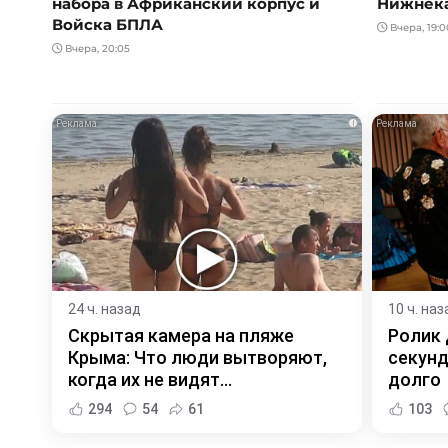
набора в Африканский корпус и
Нижнек
Войска БПЛА
Вчера, 19:0
Вчера, 20:05
i
24 ч. назад
10 ч. наз
Скрытая камера на пляже
Ролик 
Крыма: Что люди вытворяют,
секунд
когда их не видят...
долго
294
54
61
103