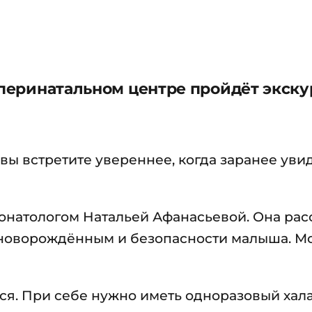
м перинатальном центре пройдёт экск
ы встретите увереннее, когда заранее увид
онатологом Натальей Афанасьевой. Она рас
а новорождённым и безопасности малыша. 
я. При себе нужно иметь одноразовый халат