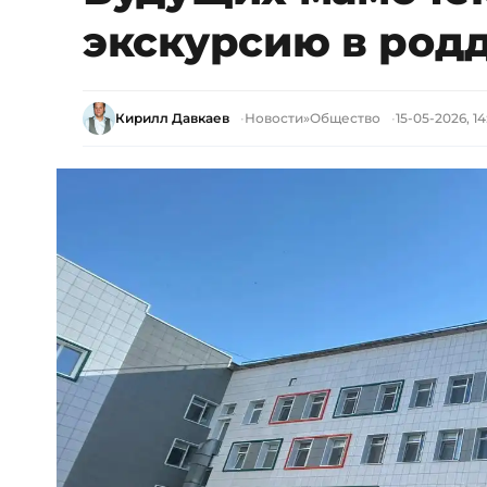
экскурсию в род
Кирилл Давкаев
Новости
»
Общество
15-05-2026, 14