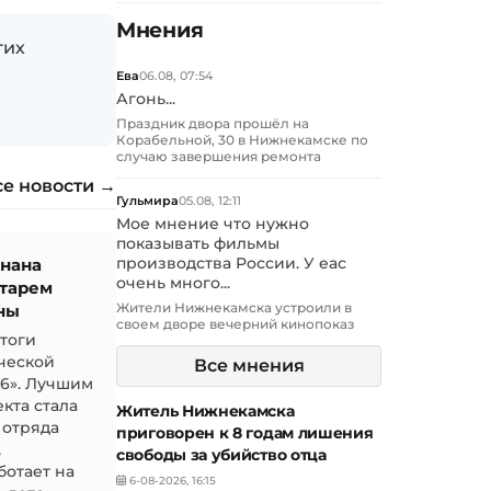
Мнения
гих
Ева
06.08, 07:54
Агонь...
Праздник двора прошёл на
Корабельной, 30 в Нижнекамске по
случаю завершения ремонта
се новости →
Гульмира
05.08, 12:11
Мое мнение что нужно
показывать фильмы
знана
производства России. У еас
очень много...
тарем
Жители Нижнекамска устроили в
ны
своем дворе вечерний кинопоказ
итоги
ческой
Все мнения
26». Лучшим
кта стала
Житель Нижнекамска
 отряда
приговорен к 8 годам лишения
,
свободы за убийство отца
ботает на
6-08-2026, 16:15