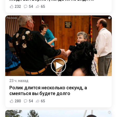
232
54
65
i
23 ч. назад
Ролик длится несколько секунд, а
смеяться вы будете долго
280
54
65
i