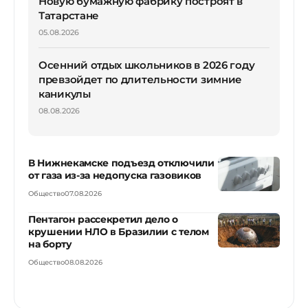
Новую бумажную фабрику построят в
Татарстане
05.08.2026
Осенний отдых школьников в 2026 году
превзойдет по длительности зимние
каникулы
08.08.2026
В Нижнекамске подъезд отключили
от газа из-за недопуска газовиков
Общество
07.08.2026
Пентагон рассекретил дело о
крушении НЛО в Бразилии с телом
на борту
Общество
08.08.2026