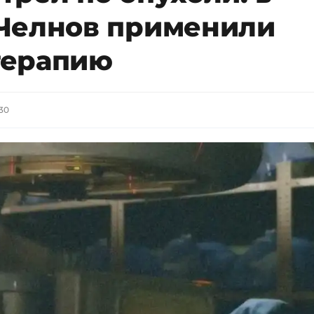
Челнов применили
терапию
:30