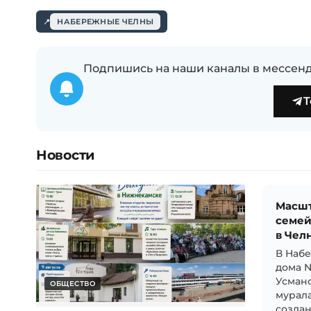
НАБЕРЕЖНЫЕ ЧЕЛНЫ
Подпишись на наши каналы в мессенд
T
Новости
Масшт
семей
в Чел
В Набе
дома 
Усмано
ОБЩЕСТВО
мурал
создан