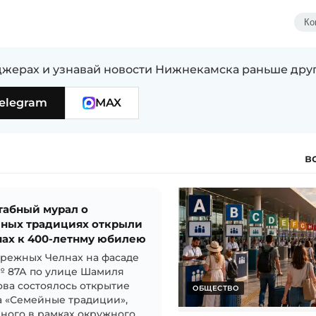
Ко
жерах и узнавай новости Нижнекамска раньше дру
elegram
MAX
в
абный мурал о
ных традициях открыли
нах к 400-летнму юбилею
режных Челнах на фасаде
№ 87А по улице Шамиля
ва состоялось открытие
ОБЩЕСТВО
а «Семейные традиции»,
ного в рамках окружного