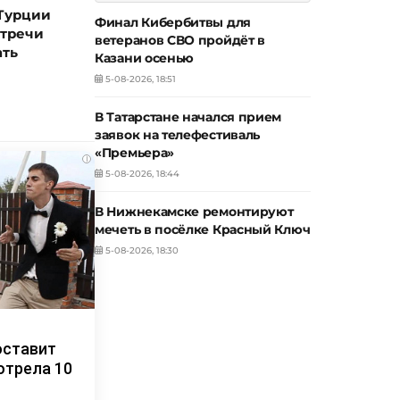
 Турции
Финал Кибербитвы для
стречи
ветеранов СВО пройдёт в
ать
Казани осенью
5-08-2026, 18:51
В Татарстане начался прием
заявок на телефестиваль
«Премьера»
i
5-08-2026, 18:44
В Нижнекамске ремонтируют
мечеть в посёлке Красный Ключ
5-08-2026, 18:30
оставит
отрела 10