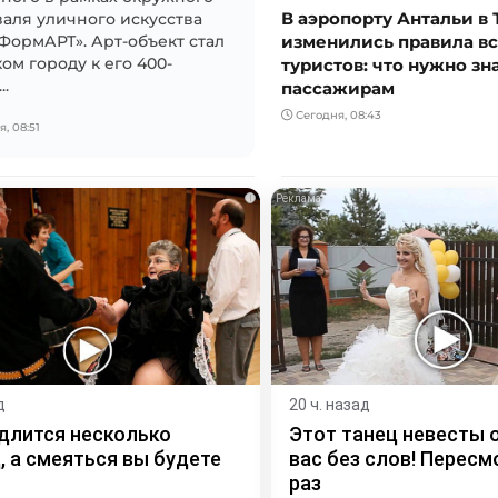
В аэропорту Антальи в
аля уличного искусства
изменились правила в
ормАРТ». Арт-объект стал
туристов: что нужно зн
ом городу к его 400-
..
пассажирам
Сегодня, 08:43
, 08:51
i
д
20 ч. назад
длится несколько
Этот танец невесты 
, а смеяться вы будете
вас без слов! Пересм
раз