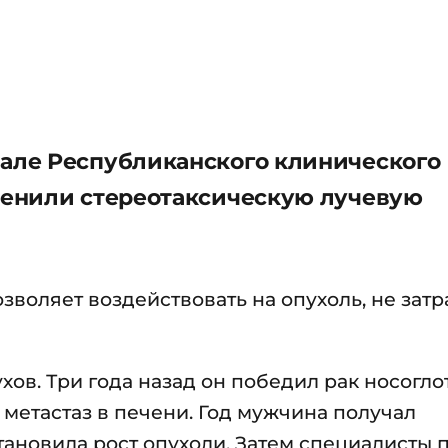
ле Республиканского клинического
енили стереотаксическую лучевую
зволяет воздействовать на опухоль, не затр
ов. Три года назад он победил рак носогло
метастаз в печени. Год мужчина получал
тановила рост опухоли. Затем специалисты 