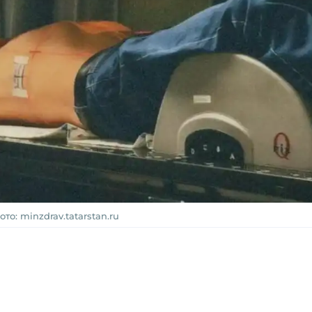
ото: minzdrav.tatarstan.ru