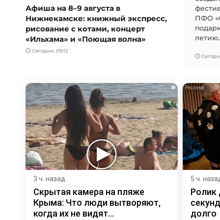
Афиша на 8–9 августа в
фестив
Нижнекамске: книжный экспресс,
ПФО «Ф
рисование с котами, концерт
подарк
летию..
«Ильхама» и «Поющая волна»
Сегодня, 09:12
Сегодня
i
3 ч. назад
5 ч. наза
Скрытая камера на пляже
Ролик 
Крыма: Что люди вытворяют,
секунд
когда их не видят...
долго