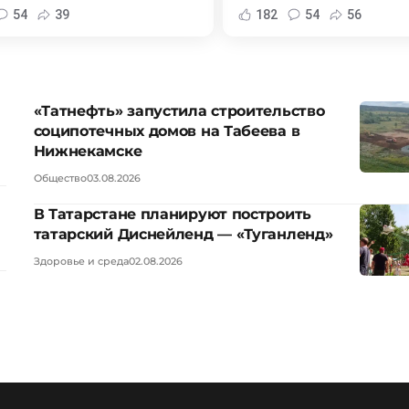
54
39
182
54
56
«Татнефть» запустила строительство
соципотечных домов на Табеева в
Нижнекамске
Общество
03.08.2026
В Татарстане планируют построить
татарский Диснейленд — «Туганленд»
Здоровье и среда
02.08.2026