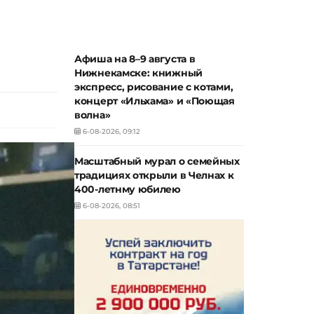
Афиша на 8–9 августа в
Нижнекамске: книжный
экспресс, рисование с котами,
концерт «Ильхама» и «Поющая
волна»
6-08-2026, 09:12
Масштабный мурал о семейных
традициях открыли в Челнах к
400-летнму юбилею
6-08-2026, 08:51