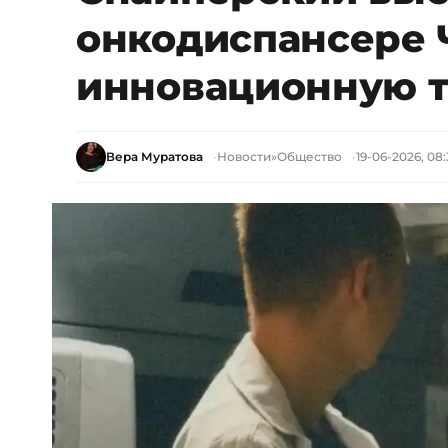
онкодиспансере 
инновационную 
Вера Муратова
Новости
»
Общество
19-06-2026, 08