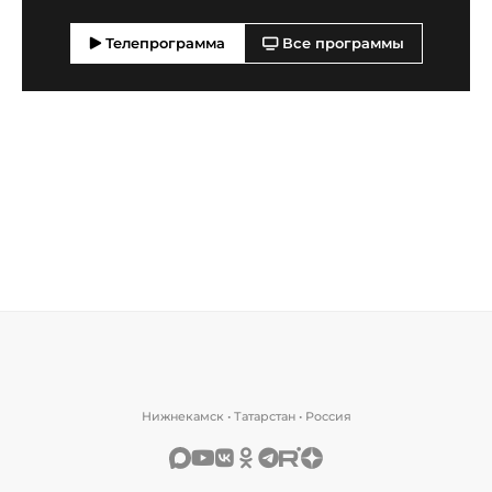
Телепрограмма
Все программы
Нижнекамск • Татарстан • Россия