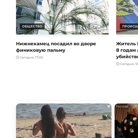
ОБЩЕСТВО
ПРОИСШ
Нижнекамец посадил во дворе
Житель 
финиковую пальму
8 годам
убийств
Сегодня, 17:00
Сегодня, 16
i