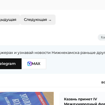
дыдущая
Следующая →
Ко
жерах и узнавай новости Нижнекамска раньше дру
elegram
MAX
в
Казань примет IV
Международный фор