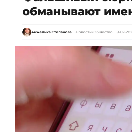
обманывают име
Анжелика Степанова
Новости
»
Общество
9-07-202