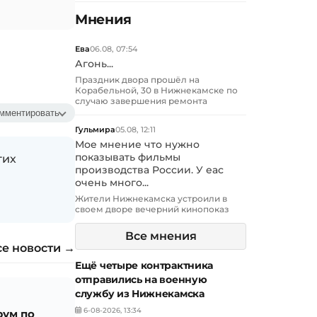
Мнения
Ева
06.08, 07:54
Агонь...
Праздник двора прошёл на
Корабельной, 30 в Нижнекамске по
случаю завершения ремонта
мментировать
Гульмира
05.08, 12:11
Мое мнение что нужно
показывать фильмы
гих
производства России. У еас
очень много...
Жители Нижнекамска устроили в
своем дворе вечерний кинопоказ
Все мнения
се новости →
Ещё четыре контрактника
отправились на военную
службу из Нижнекамска
6-08-2026, 13:34
ум по