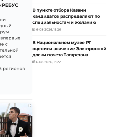
 «РЕБУС
В пункте отбора Казани
кандидатов распределяют по
ани
специальностям и желанию
одный
6-08-2026, 13:26
орум
й впервые
В Национальном музее РТ
ве с
оценили значение Электронной
тельной
доски почета Татарстана
ается
6-08-2026, 13:22
5 регионов
i