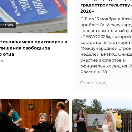
градостроительству
2026»
С 11 по 13 ноября в Каз
пройдёт IV Междунар
ЕСТВИЯ
градостроительный ф
«РЕБУС 2026», которы
Нижнекамска приговорен к
состоится в партнерст
 лишения свободы за
Международной строи
о отца
неделей БРИКС. Ожид
участие экспертов и
:15
официальных лиц из 6
России и 28...
Сегодня, 15:55
i