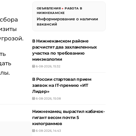
ОБЪЯВЛЕНИЯ
»
РАБОТА В
НИЖНЕКАМСКЕ
 сбора
Информирование о наличии
вакансий
изиты
грозой.
В Нижнекамском районе
расчистят два захламленных
ть
участка по требованию
минэкологии
дать
6-08-2026, 15:32
лы.
В России стартовал прием
заявок на IT-премию «ИТ
Лидер»
6-08-2026, 15:08
Нижнекамец вырастил кабачок-
гигант весом почти 5
килограммов
6-08-2026, 14:43