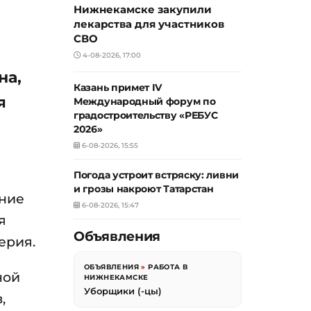
Нижнекамске закупили
лекарства для участников
СВО
4-08-2026, 17:00
на,
Казань примет IV
я
Международный форум по
градостроительству «РЕБУС
2026»
6-08-2026, 15:55
Погода устроит встряску: ливни
и грозы накроют Татарстан
ание
6-08-2026, 15:47
я
Объявления
ерия.
ОБЪЯВЛЕНИЯ
»
РАБОТА В
ной
НИЖНЕКАМСКЕ
Уборщики (-цы)
,