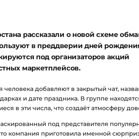
стана рассказали о новой схеме обма
ользуют в преддверии дней рождени
кируются под организаторов акций
стных маркетплейсов.
я человека добавляют в закрытый чат, назв
арках и дате праздника. В группе находятс
еся в эти числа, что создаёт атмосферу дов
замаскированный под представителя популяр
что компания приготовила именной сюрприз