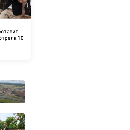
оставит
отрела 10