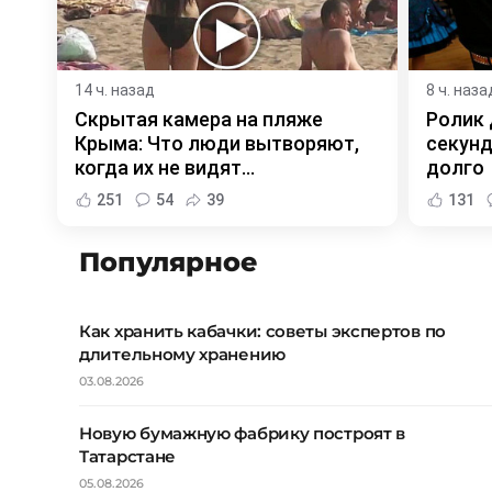
14 ч. назад
8 ч. наза
Скрытая камера на пляже
Ролик 
Крыма: Что люди вытворяют,
секунд
когда их не видят...
долго
251
54
39
131
Популярное
Как хранить кабачки: советы экспертов по
длительному хранению
03.08.2026
Новую бумажную фабрику построят в
Татарстане
05.08.2026