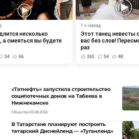
д
1 ч. назад
длится несколько
Этот танец невесты 
, а смеяться вы будете
вас без слов! Пересм
раз
54
66
265
54
48
«Татнефть» запустила строительство
соципотечных домов на Табеева в
Нижнекамске
Общество
03.08.2026
В Татарстане планируют построить
татарский Диснейленд — «Туганленд»