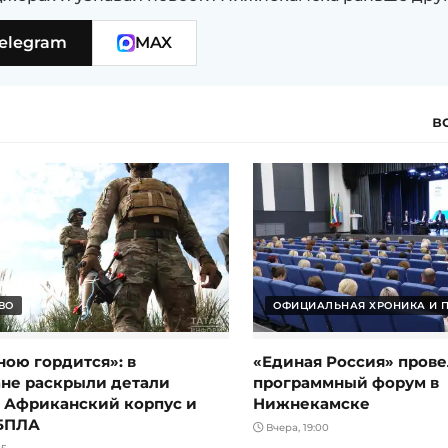
elegram
MAX
в
ВО
ОФИЦИАЛЬНАЯ ХРОНИКА И 
ною гордится»: в
«Единая Россия» прове
ане раскрыли детали
программный форум в
в Африканский корпус и
Нижнекамске
БПЛА
Вчера, 19:00