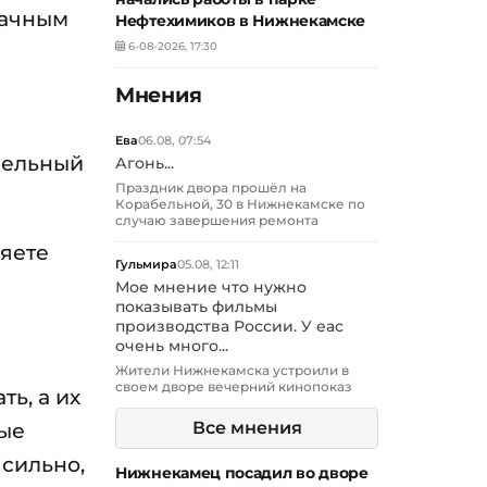
дачным
Нефтехимиков в Нижнекамске
6-08-2026, 17:30
Мнения
Ева
06.08, 07:54
тдельный
Агонь...
Праздник двора прошёл на
Корабельной, 30 в Нижнекамске по
случаю завершения ремонта
ряете
Гульмира
05.08, 12:11
Мое мнение что нужно
показывать фильмы
производства России. У еас
очень много...
Жители Нижнекамска устроили в
своем дворе вечерний кинопоказ
ь, а их
рые
Все мнения
сильно,
Нижнекамец посадил во дворе