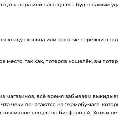
 это для вора или нашедшего будет самым у
ны кладут кольца или золотые серёжки в о
е место, так как, потеряв кошелёк, вы поте
из магазинов, всё время забываем выкидыват
 что чеки печатаются на термобумаге, кото
оксичное вещество бисфенол А. Хоть и не 