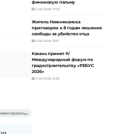
финиковую пальму
6-08-2026, 17:00
Житель Нижнекамска
приговорен к 8 годам лишения
свободы за убийство отца
6-08-2026, 16:15
Казань примет IV
Международный форум по
градостроительству «РЕБУС
2026»
6-08-2026, 15:55
мментировать
гих