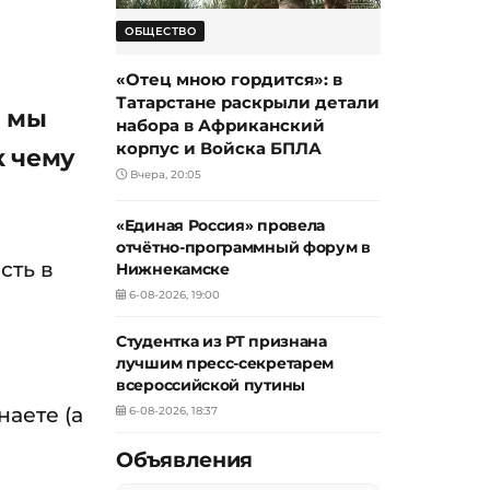
ОБЩЕСТВО
«Отец мною гордится»: в
Татарстане раскрыли детали
, мы
набора в Африканский
корпус и Войска БПЛА
к чему
Вчера, 20:05
«Единая Россия» провела
отчётно-программный форум в
сть в
Нижнекамске
6-08-2026, 19:00
Студентка из РТ признана
лучшим пресс-секретарем
всероссийской путины
аете (а
6-08-2026, 18:37
Объявления