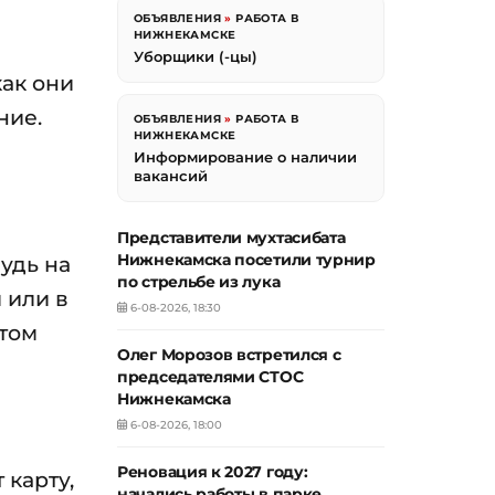
ОБЪЯВЛЕНИЯ
»
РАБОТА В
НИЖНЕКАМСКЕ
Уборщики (-цы)
как они
ние.
ОБЪЯВЛЕНИЯ
»
РАБОТА В
НИЖНЕКАМСКЕ
Информирование о наличии
вакансий
Представители мухтасибата
Нижнекамска посетили турнир
будь на
по стрельбе из лука
 или в
6-08-2026, 18:30
этом
Олег Морозов встретился с
председателями СТОС
Нижнекамска
6-08-2026, 18:00
Реновация к 2027 году:
 карту,
начались работы в парке