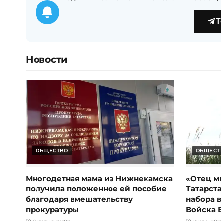
T
Новости
ОБЩЕСТВО
ОБЩЕСТ
Многодетная мама из Нижнекамска
«Отец м
получила положенное ей пособие
Татарст
благодаря вмешательству
набора 
прокуратуры
Войска 