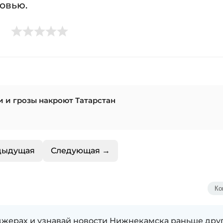
ровью.
и и грозы накроют Татарстан
дыдущая
Следующая →
Ко
жерах и узнавай новости Нижнекамска раньше дру