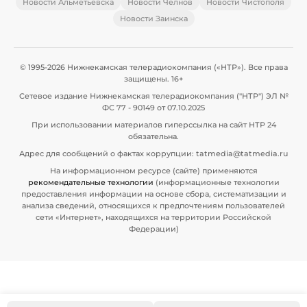
Новости Альметьевска
Новости Челнов
Новости Чистополя
Новости Заинска
© 1995-2026 Нижнекамская телерадиокомпания («НТР»). Все права
защищены. 16+
Сетевое издание Нижнекамская телерадиокомпания ("НТР") ЭЛ №
ФС 77 - 90149 от 07.10.2025
При использовании материалов гиперссылка на сайт НТР 24
обязательна.
Адрес для сообщений о фактах коррупции: tatmedia@tatmedia.ru
На информационном ресурсе (сайте) применяются
рекомендательные технологии
(информационные технологии
предоставления информации на основе сбора, систематизации и
анализа сведений, относящихся к предпочтениям пользователей
сети «Интернет», находящихся на территории Российской
Федерации)