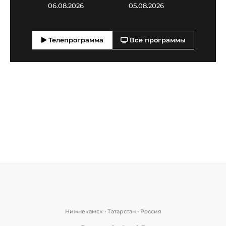
06.08.2026
05.08.2026
03.0
Телепрограмма
Все программы
Нижнекамск • Татарстан • Россия