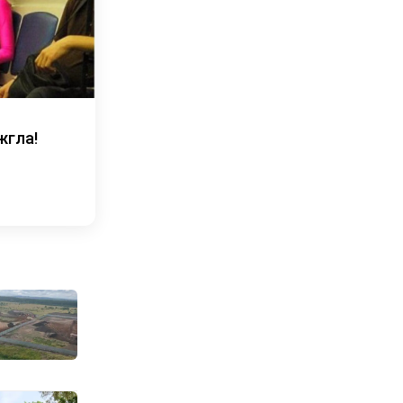
жгла!