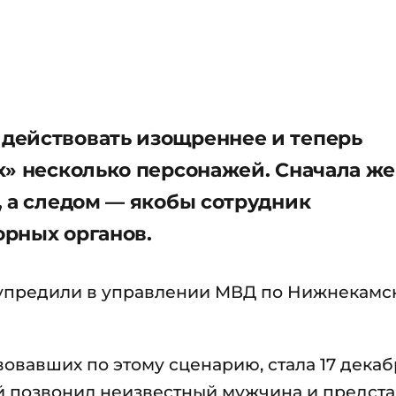
действовать изощреннее и теперь
х» несколько персонажей. Сначала ж
, а следом — якобы сотрудник
рных органов.
дупредили в управлении МВД по Нижнекамс
овавших по этому сценарию, стала 17 декаб
й позвонил неизвестный мужчина и предст