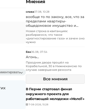
Мнения
слава
07.08, 10:28
вообще то по закону, все, что за
пределами квартиры-
общедомовое имущество и...
Новая строка в квитанциях:
разбираемся, что такое
«диагностирование газа» и зачем оно
нужно
Ева
06.08, 07:54
Агонь...
Праздник двора прошёл на
Корабельной, 30 в Нижнекамске по
случаю завершения ремонта
мментировать
Все мнения
гих
В Перми стартовал финал
окружного проекта для
работающей молодежи «МолоТ»
7-08-2026, 15:28