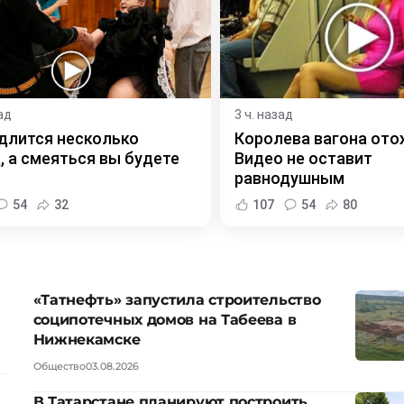
ад
3 ч. назад
длится несколько
Королева вагона ото
, а смеяться вы будете
Видео не оставит
равнодушным
54
32
107
54
80
«Татнефть» запустила строительство
соципотечных домов на Табеева в
Нижнекамске
Общество
03.08.2026
В Татарстане планируют построить