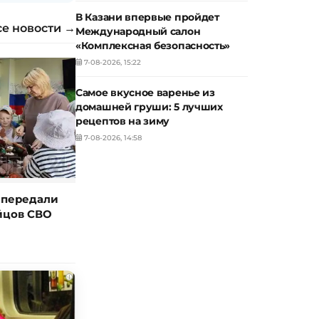
В Казани впервые пройдет
се новости →
Международный салон
«Комплексная безопасность»
7-08-2026, 15:22
Самое вкусное варенье из
домашней груши: 5 лучших
рецептов на зиму
7-08-2026, 14:58
 передали
йцов СВО
i