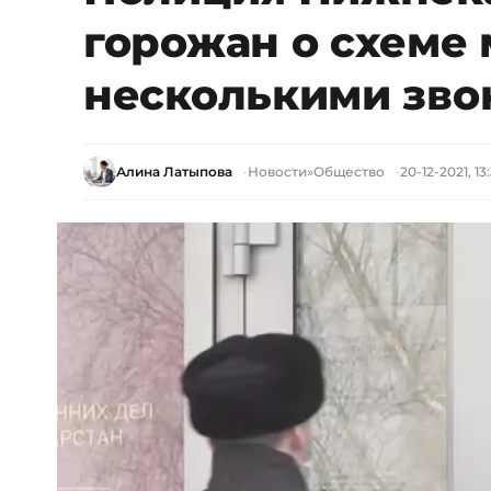
горожан о схеме
несколькими зв
Алина Латыпова
Новости
»
Общество
20-12-2021, 13