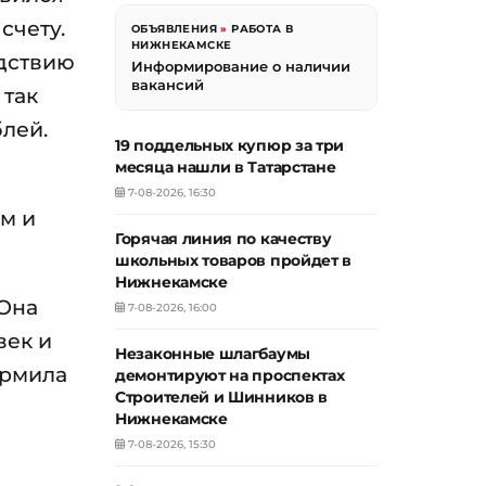
счету.
ОБЪЯВЛЕНИЯ
»
РАБОТА В
НИЖНЕКАМСКЕ
дствию
Информирование о наличии
вакансий
 так
лей.
19 поддельных купюр за три
месяца нашли в Татарстане
7-08-2026, 16:30
им и
Горячая линия по качеству
школьных товаров пройдет в
Нижнекамске
 Она
7-08-2026, 16:00
век и
Незаконные шлагбаумы
ормила
демонтируют на проспектах
Строителей и Шинников в
Нижнекамске
7-08-2026, 15:30