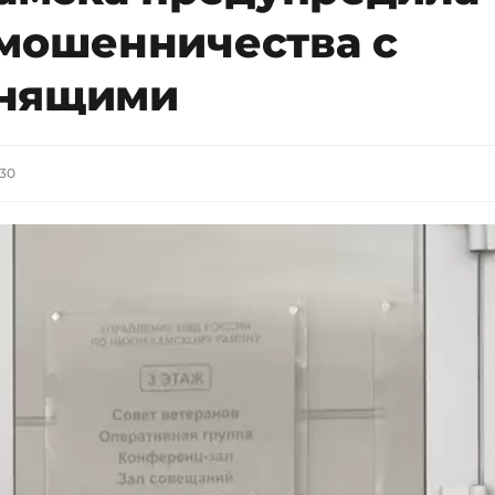
 мошенничества с
онящими
:30