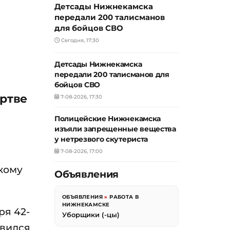
Детсады Нижнекамска
передали 200 талисманов
для бойцов СВО
Сегодня, 17:30
Детсады Нижнекамска
передали 200 талисманов для
бойцов СВО
ертве
7-08-2026, 17:30
Полицейские Нижнекамска
изъяли запрещенные вещества
у нетрезвого скутериста
7-08-2026, 17:00
кому
Объявления
ОБЪЯВЛЕНИЯ
»
РАБОТА В
НИЖНЕКАМСКЕ
ря 42-
Уборщики (-цы)
авился