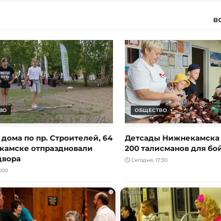
в
ВО
ОБЩЕСТВО
дома по пр. Строителей, 64
Детсады Нижнекамска
камске отпраздновали
200 талисманов для бо
двора
Сегодня, 17:30
:00
i