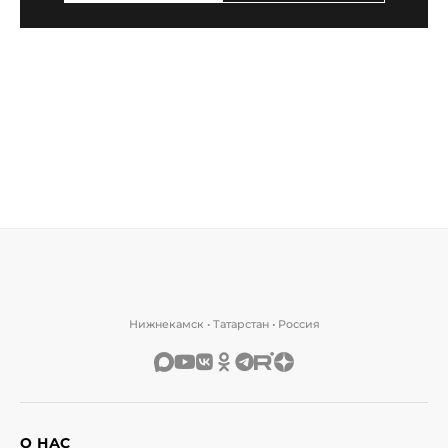
Нижнекамск • Татарстан • Россия
О НАС