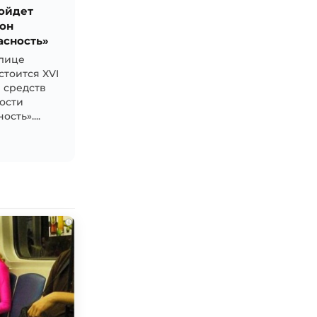
ройдет
он
асность»
олице
стоится XVI
 средств
ости
сть»....
i