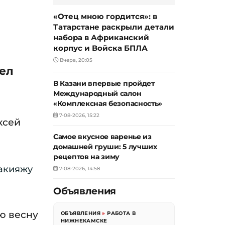
«Отец мною гордится»: в
Татарстане раскрыли детали
набора в Африканский
корпус и Войска БПЛА
Вчера, 20:05
шел
В Казани впервые пройдет
Международный салон
«Комплексная безопасность»
7-08-2026, 15:22
ксей
Самое вкусное варенье из
домашней груши: 5 лучших
рецептов на зиму
макияжу
7-08-2026, 14:58
Объявления
ю весну
ОБЪЯВЛЕНИЯ
»
РАБОТА В
НИЖНЕКАМСКЕ