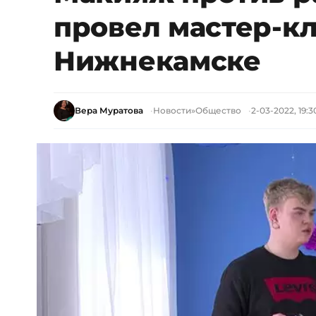
провел мастер-кл
Нижнекамске
Вера Муратова
Новости
»
Общество
2-03-2022, 19:3