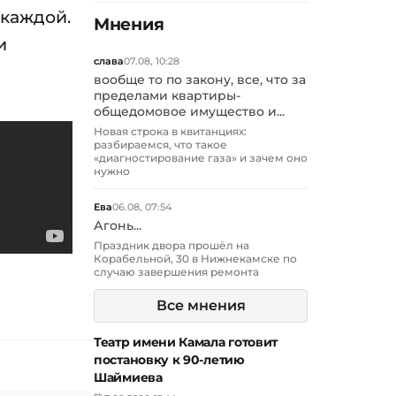
 каждой.
Мнения
и
слава
07.08, 10:28
вообще то по закону, все, что за
пределами квартиры-
общедомовое имущество и...
Новая строка в квитанциях:
разбираемся, что такое
«диагностирование газа» и зачем оно
нужно
Ева
06.08, 07:54
Агонь...
Праздник двора прошёл на
Корабельной, 30 в Нижнекамске по
случаю завершения ремонта
Все мнения
Театр имени Камала готовит
постановку к 90-летию
Шаймиева