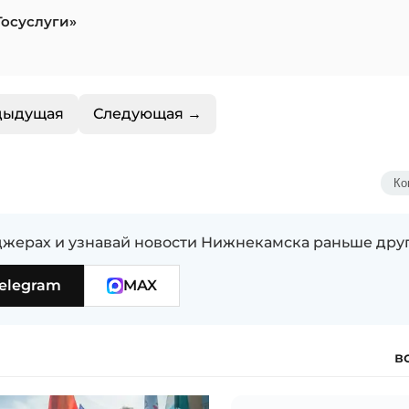
Госуслуги»
дыдущая
Следующая →
Ко
жерах и узнавай новости Нижнекамска раньше дру
elegram
MAX
в