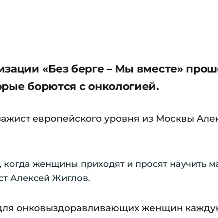
изации «Без берге – Мы вместе» про
орые борются с онкологией.
зажист европейского уровня из Москвы Але
е, когда женщины приходят и просят научить 
ист Алексей Жиглов.
 для онковыздоравливающих женщин кажду