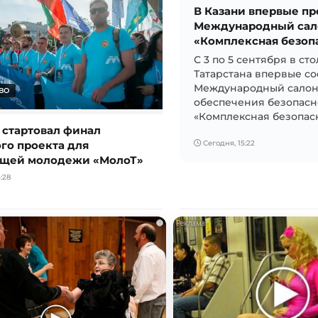
В Казани впервые п
Международный сал
«Комплексная безоп
С 3 по 5 сентября в ст
Татарстана впервые со
Международный салон
ВО
обеспечения безопасн
«Комплексная безопасно
 стартовал финал
го проекта для
Сегодня, 15:22
щей молодежи «МолоТ»
:28
i