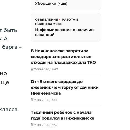
Уборщики (-цы)
ОБЪЯВЛЕНИЯ
»
РАБОТА В
НИЖНЕКАМСКЕ
т быть
Информирование о наличии
вакансий
. А
 бэргэ –
В Нижнекамске запретили
складировать растительные
отходы на площадках для ТКО
7-08-2026, 14:47
вно
 еще
От «Бычьего сердца» до
ежевики: чем торгуют дачники
Нижнекамска
7-08-2026, 14:06
-класса
Тысячный ребёнок с начала
года родился в Нижнекамске
7-08-2026, 13:52