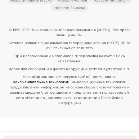
Новости Альметьевска
Новости Челнов
Новости Чистополя
Новости Заинска
© 1995-2026 Нижнекамская телерадиокомпания («НТР»). Все права
защищены. 16+
Сетевое издание Нижнекамская телерадиокомпания ("НТР") ЭЛ №
ФС 77 - 90149 от 07.10.2025
При использовании материалов гиперссылка на сайт НТР 24
обязательна.
Адрес для сообщений о фактах коррупции: tatmedia@tatmedia.ru
На информационном ресурсе (сайте) применяются
рекомендательные технологии
(информационные технологии
предоставления информации на основе сбора, систематизации и
анализа сведений, относящихся к предпочтениям пользователей
сети «Интернет», находящихся на территории Российской
Федерации)