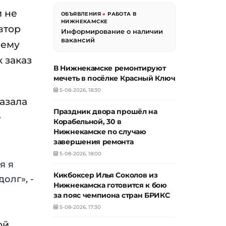
и не
ОБЪЯВЛЕНИЯ
»
РАБОТА В
НИЖНЕКАМСКЕ
втор
Информирование о наличии
вакансий
 ему
 заказ
В Нижнекамске ремонтируют
мечеть в посёлке Красный Ключ
5-08-2026, 18:30
азала
Праздник двора прошёл на
е
Корабельной, 30 в
Нижнекамске по случаю
завершения ремонта
5-08-2026, 18:00
я я
Кикбоксер Илья Соколов из
олг», -
Нижнекамска готовится к бою
за пояс чемпиона стран БРИКС
5-08-2026, 17:30
ой