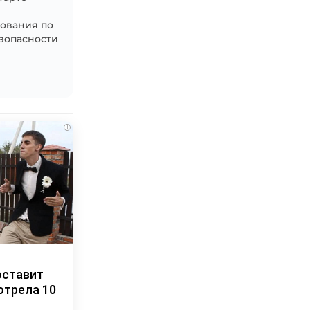
ования по
зопасности
i
оставит
отрела 10