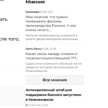
Мнения
Гульмира
05.08, 12:11
Мое мнение что нужно
ать
показывать фильмы
производства России. У еас
очень много...
Жители Нижнекамска устроили в
ле того,
своем дворе вечерний кинопоказ
Гость Гость
04.08, 21:39
Какая связь между очками и
госалкогольинспекцией ???...
Сдала очки в ремонт и больше их не
увидела: история пенсионерки из
Нижнекамска
Все мнения
Антикризисный штаб для
поддержки бизнеса запустили
в Нижнекамске
5-08-2026, 17:00