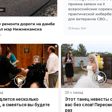
приема заявок на II
всероссийские соревн
ВО
практической кибербе
для ветеранов СВО....
е ремонта дороги на дамбе
ал мэр Нижнекамска
Вчера, 18:51
0
i
ад
20 ч. назад
длится несколько
Этот танец невесты 
, а смеяться вы будете
вас без слов! Пересм
раз