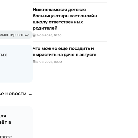
Нижнекамская детская
больница открывает онлайн-
школу ответственных
родителей
мментировать
5-08-2026, 16:30
Что можно еще посадить и
гих
вырастить на даче в августе
5-08-2026, 16:00
се новости →
для
ёт в
тарте