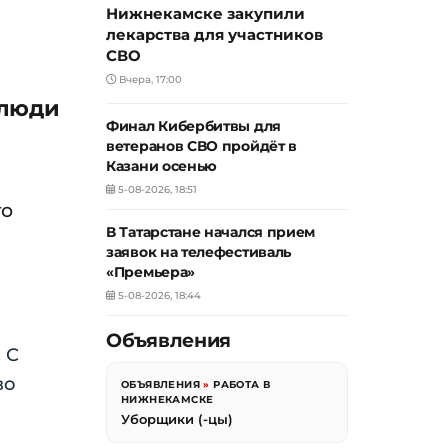
Нижнекамске закупили
лекарства для участников
СВО
Вчера, 17:00
 люди
Финал Кибербитвы для
ветеранов СВО пройдёт в
Казани осенью
5-08-2026, 18:51
го
В Татарстане начался прием
заявок на телефестиваль
«Премьера»
5-08-2026, 18:44
Объявления
 С
во
ОБЪЯВЛЕНИЯ
»
РАБОТА В
НИЖНЕКАМСКЕ
Уборщики (-цы)