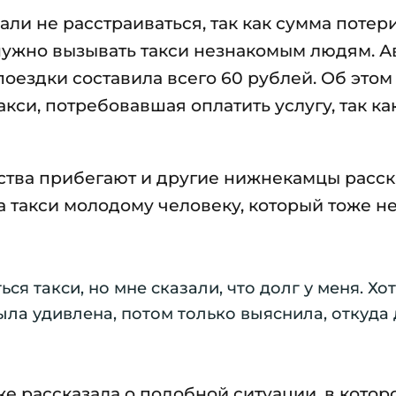
ли не расстраиваться, так как сумма потер
 нужно вызывать такси незнакомым людям. А
поездки составила всего 60 рублей. Об этом
кси, потребовавшая оплатить услугу, так как
ества прибегают и другие нижнекамцы расск
ла такси молодому человеку, который тоже н
ся такси, но мне сказали, что долг у меня. Хот
ла удивлена, потом только выяснила, откуда д
е рассказала о подобной ситуации, в котор