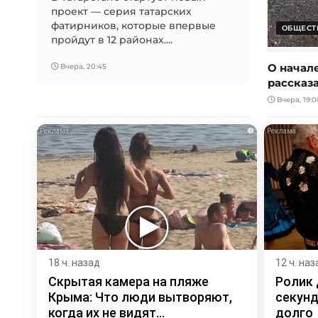
проект — серия татарских
фатирников, которые впервые
ОБЩЕСТ
пройдут в 12 районах....
О начал
Вчера, 20:45
рассказ
Вчера, 19:0
i
18 ч. назад
12 ч. наз
Скрытая камера на пляже
Ролик 
Крыма: Что люди вытворяют,
секунд
когда их не видят...
долго