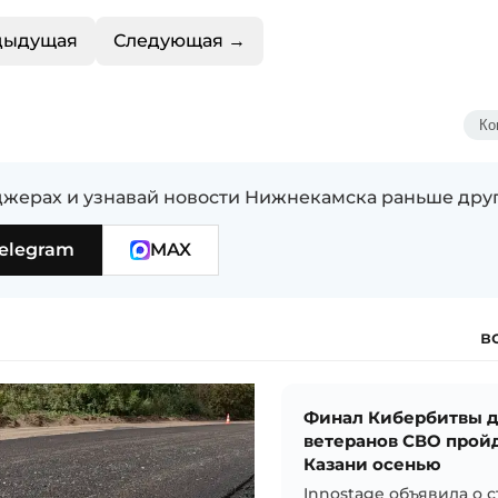
дыдущая
Следующая →
Ко
жерах и узнавай новости Нижнекамска раньше дру
elegram
MAX
в
Финал Кибербитвы 
ветеранов СВО пройд
Казани осенью
Innostage объявила о с