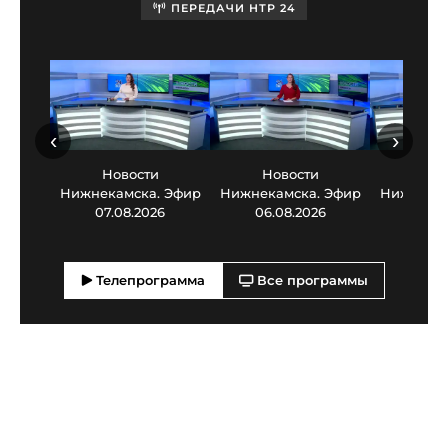
ПЕРЕДАЧИ НТР 24
‹
›
Новости
Новости
Нов
Нижнекамска. Эфир
Нижнекамска. Эфир
Нижнекам
07.08.2026
06.08.2026
05.0
Телепрограмма
Все программы