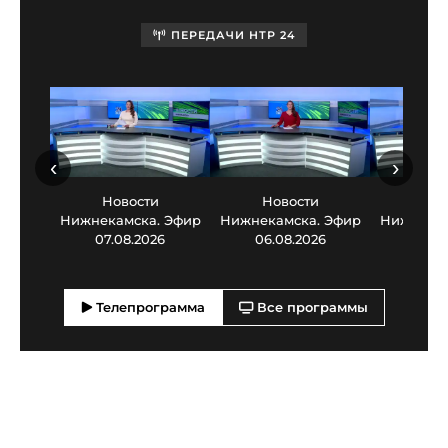
ПЕРЕДАЧИ НТР 24
‹
›
Новости
Новости
Нов
Нижнекамска. Эфир
Нижнекамска. Эфир
Нижнекам
07.08.2026
06.08.2026
05.0
Телепрограмма
Все программы