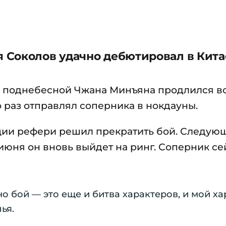
 Соколов удачно дебютировал в Кита
я поднебесной Чжана Минъяна продлился вс
о раз отправлял соперника в нокдауны.
ии рефери решил прекратить бой. Следую
июня он вновь выйдет на ринг. Соперник се
о бой — это еще и битва характеров, и мой ха
ья.