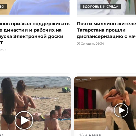
ВО
ЗДОРОВЬЕ И СРЕДА
нов призвал поддерживать
Почти миллион жител
е династии и рабочих на
Татарстана прошли
пуска Электронной доски
диспансеризацию с на
РТ
Сегодня, 09:34
9:39
i
ад
16 ч. назад