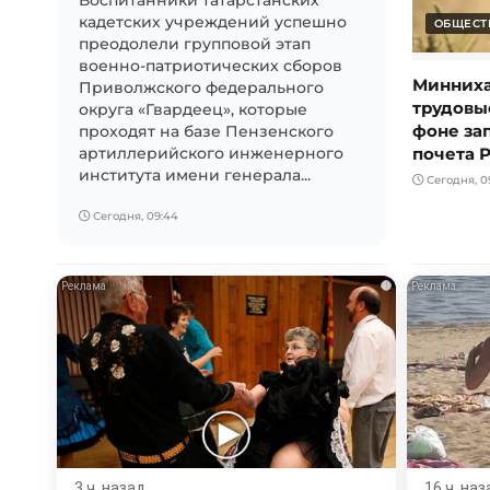
кадетских учреждений успешно
ОБЩЕСТ
преодолели групповой этап
военно-патриотических сборов
Минниха
Приволжского федерального
трудовы
округа «Гвардеец», которые
фоне за
проходят на базе Пензенского
почета 
артиллерийского инженерного
института имени генерала...
Сегодня, 0
Сегодня, 09:44
i
3 ч. назад
16 ч. наз