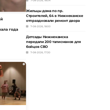
7-08-2026, 18:04
Жильцы дома по пр.
Строителей, 64 в Нижнекамске
ей
отпраздновали ремонт двора
7-08-2026, 18:00
чала года
Детсады Нижнекамска
передали 200 талисманов для
бойцов СВО
7-08-2026, 17:30
i