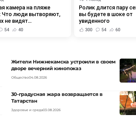
я камера на пляже
Ролик длится пару се
 Что люди вытворяют,
вы будете в шоке от
х не видят...
увиденного
54
40
300
54
60
Жители Нижнекамска устроили в своем
дворе вечерний кинопоказ
Общество
04.08.2026
30-градусная жара возвращается в
Татарстан
Здоровье и среда
03.08.2026