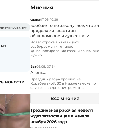
Мнения
слава
07.08, 10:28
вообще то по закону, все, что за
мментировать
пределами квартиры-
общедомовое имущество и...
Новая строка в квитанциях:
гих
разбираемся, что такое
«диагностирование газа» и зачем оно
нужно
Ева
06.08, 07:54
Агонь...
Праздник двора прошёл на
се новости →
Корабельной, 30 в Нижнекамске по
случаю завершения ремонта
Все мнения
Трехдневная рабочая неделя
ждет татарстанцев в начале
ноября 2026 года