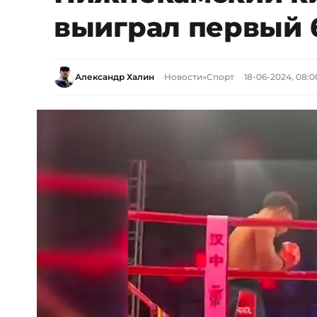
выиграл первый б
Александр Халин
Новости
»
Спорт
18-06-2024, 08:0