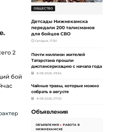
ОБЩЕСТВО
Детсады Нижнекамска
передали 200 талисманов
е.
для бойцов СВО
Сегодня, 17:30
его 2
Почти миллион жителей
Татарстана прошли
диспансеризацию с начала года
8-08-2026, 09:34
щий бой
йчас
Чайные травы, которые можно
собрать в августе
8-08-2026, 07:03
Объявления
рактер
ОБЪЯВЛЕНИЯ
»
РАБОТА В
НИЖНЕКАМСКЕ