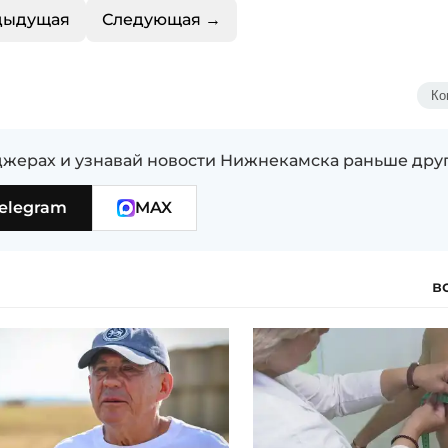
дыдущая
Следующая →
Ко
жерах и узнавай новости Нижнекамска раньше дру
elegram
MAX
в