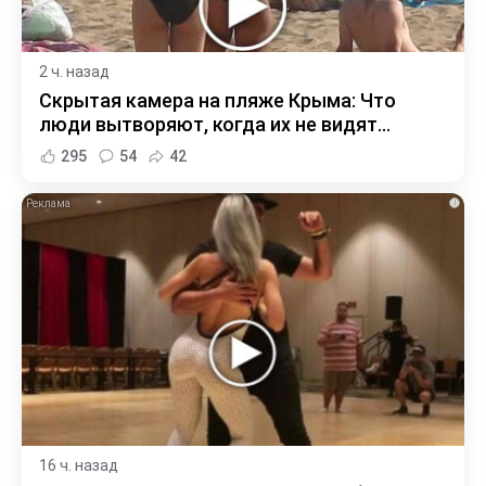
2 ч. назад
Скрытая камера на пляже Крыма: Что
люди вытворяют, когда их не видят...
295
54
42
i
16 ч. назад