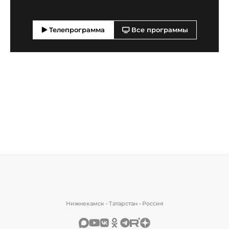
Телепрограмма
Все программы
Нижнекамск • Татарстан • Россия