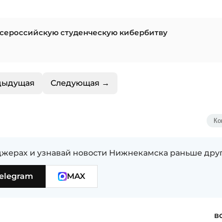
Всероссийскую студенческую кибербитву
дыдущая
Следующая →
Ко
жерах и узнавай новости Нижнекамска раньше дру
elegram
MAX
в