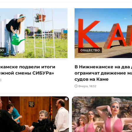
ВО
ОБЩЕСТВО
камске подвели итоги
В Нижнекамске на два 
ежной смены СИБУРа»
ограничат движение 
судов на Каме
0
Вчера, 18:32
i