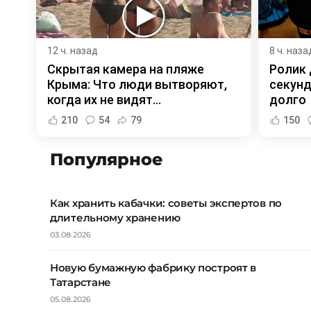
12 ч. назад
8 ч. наза
Скрытая камера на пляже
Ролик 
Крыма: Что люди вытворяют,
секунд
когда их не видят...
долго
210
54
79
150
Популярное
Как хранить кабачки: советы экспертов по
длительному хранению
03.08.2026
Новую бумажную фабрику построят в
Татарстане
05.08.2026