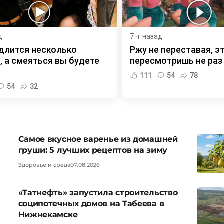
д
7 ч. назад
длится несколько
Ржу не переставая, э
, а смеяться вы будете
пересмотришь не раз
111
54
78
54
32
Самое вкусное варенье из домашней
груши: 5 лучших рецептов на зиму
Здоровье и среда
07.08.2026
«Татнефть» запустила строительство
соципотечных домов на Табеева в
Нижнекамске