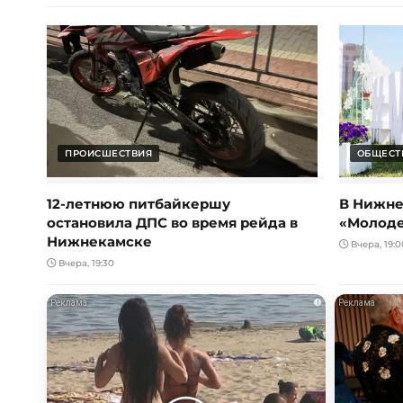
ПРОИСШЕСТВИЯ
ОБЩЕСТ
12-летнюю питбайкершу
В Нижне
остановила ДПС во время рейда в
«Молод
Нижнекамске
Вчера, 19:0
Вчера, 19:30
i