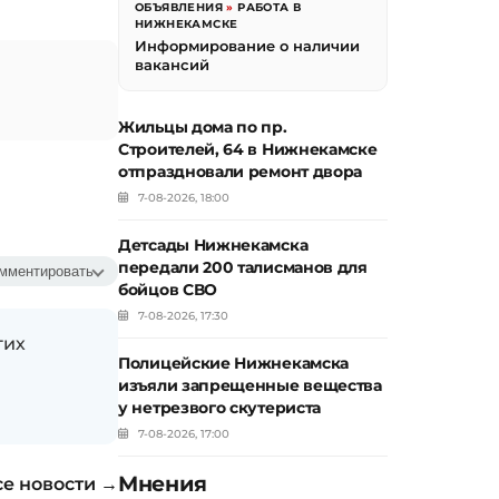
ОБЪЯВЛЕНИЯ
»
РАБОТА В
НИЖНЕКАМСКЕ
Информирование о наличии
вакансий
Жильцы дома по пр.
Строителей, 64 в Нижнекамске
отпраздновали ремонт двора
7-08-2026, 18:00
Детсады Нижнекамска
передали 200 талисманов для
мментировать
бойцов СВО
7-08-2026, 17:30
гих
Полицейские Нижнекамска
изъяли запрещенные вещества
у нетрезвого скутериста
7-08-2026, 17:00
Мнения
се новости →