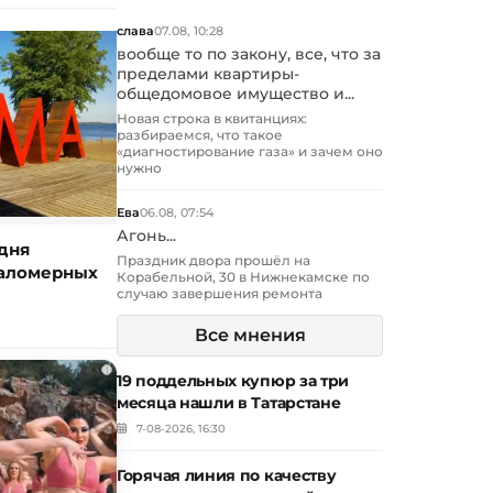
слава
07.08, 10:28
вообще то по закону, все, что за
пределами квартиры-
общедомовое имущество и...
Новая строка в квитанциях:
разбираемся, что такое
«диагностирование газа» и зачем оно
нужно
Ева
06.08, 07:54
Агонь...
дня
Праздник двора прошёл на
маломерных
Корабельной, 30 в Нижнекамске по
случаю завершения ремонта
Все мнения
i
19 поддельных купюр за три
месяца нашли в Татарстане
7-08-2026, 16:30
Горячая линия по качеству