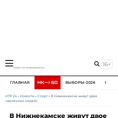
16+
НОВОСТИ НИЖНЕКАМСКА
ГЛАВНАЯ
ВЫБОРЫ-2026
ОБЩЕ
НТР 24
»
Новости
»
Спорт
» В Нижнекамске живут двое
«железных людей»
В Нижнекамске живут двое