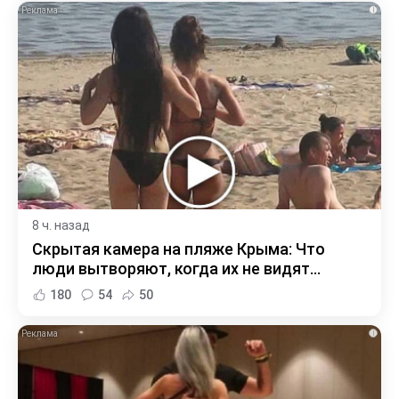
i
8 ч. назад
Скрытая камера на пляже Крыма: Что
люди вытворяют, когда их не видят...
180
54
50
i